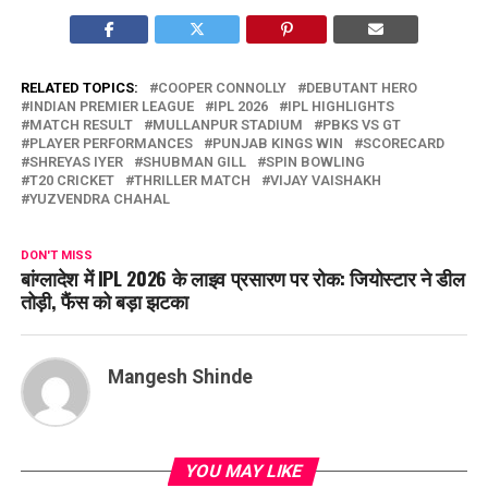
RELATED TOPICS:
COOPER CONNOLLY
DEBUTANT HERO
INDIAN PREMIER LEAGUE
IPL 2026
IPL HIGHLIGHTS
MATCH RESULT
MULLANPUR STADIUM
PBKS VS GT
PLAYER PERFORMANCES
PUNJAB KINGS WIN
SCORECARD
SHREYAS IYER
SHUBMAN GILL
SPIN BOWLING
T20 CRICKET
THRILLER MATCH
VIJAY VAISHAKH
YUZVENDRA CHAHAL
DON'T MISS
बांग्लादेश में IPL 2026 के लाइव प्रसारण पर रोक: जियोस्टार ने डील
तोड़ी, फैंस को बड़ा झटका
Mangesh Shinde
YOU MAY LIKE