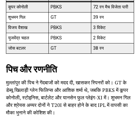
कूपर कोनोली
PBKS
72 रन मैच विजेता पारी
शुभमन गिल
GT
39 रन
विजय वैशाख
PBKS
3 विकेट
युजवेंद्र चहल
PBKS
2 विकेट
जोस बटलर
GT
38 रन
पिच और रणनीति
मुल्लांपुर की पिच ने गेंदबाजों को मदद दी, खासकर स्पिनरों को। GT के
डेब्यू खिलाड़ी ग्लेन फिलिप्स और आशिक शर्मा थे, जबकि PBKS में कूपर
कोनोली, स्टोइनिस, बार्टलेट और यानसेन फुल प्लेइंग-XI में। शुभमन गिल
और श्रेयस अय्यर दोनों ने T20I से बाहर होने के बाद IPL में वापसी का
मौका भुनाने की कोशिश की।