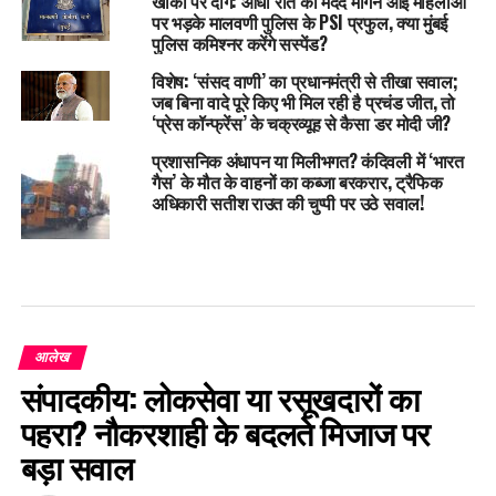
खाकी पर दाग: आधी रात को मदद मांगने आईं महिलाओं
पर भड़के मालवणी पुलिस के PSI प्रफुल, क्या मुंबई
पुलिस कमिश्नर करेंगे सस्पेंड?
विशेष: ‘संसद वाणी’ का प्रधानमंत्री से तीखा सवाल;
जब बिना वादे पूरे किए भी मिल रही है प्रचंड जीत, तो
‘प्रेस कॉन्फ्रेंस’ के चक्रव्यूह से कैसा डर मोदी जी?
प्रशासनिक अंधापन या मिलीभगत? कंदिवली में ‘भारत
गैस’ के मौत के वाहनों का कब्जा बरकरार, ट्रैफिक
अधिकारी सतीश राउत की चुप्पी पर उठे सवाल!
आलेख
संपादकीय: लोकसेवा या रसूखदारों का
पहरा? नौकरशाही के बदलते मिजाज पर
बड़ा सवाल