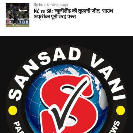
क्रिकेट
5 months ago
NZ vs SA: न्यूजीलैंड की तूफानी जीत, साउथ
अफ्रीका पूरी तरह पस्त