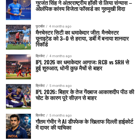
गुरजंत सिंह ने अंतरराष्ट्रीय हॉकी से लिया संन्यास –
ओलंपिक कांस्य विजेता फॉरवर्ड का गुरुमुखी विदा
फुटबॉल
4 months ago
मैनचेस्टर सिटी का धमाकेदार जीत: मैनचेस्टर
यूनाइटेड को 3–0 से हराया, डर्बी में बनाया शानदार
रिकॉर्ड
क्रिकेट
4 months ago
IPL 2026 का धमाकेदार आगाज: RCB vs SRH से
हुई शुरुआत, धोनी कुछ मैचों से बाहर
क्रिकेट
5 months ago
IPL 2026: बिहार के तेज गेंदबाज आकाशदीप पीठ की
चोट के कारण पूरे सीज़न से बाहर
क्रिकेट
5 months ago
गौतम गंभीर ने AI डीपफेक के खिलाफ दिल्ली हाईकोर्ट
में दायर की याचिका