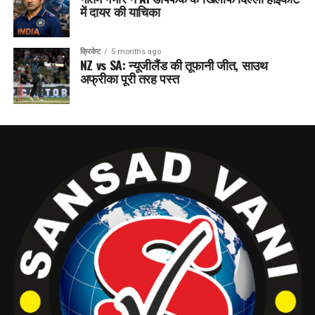
में दायर की याचिका
क्रिकेट
5 months ago
NZ vs SA: न्यूजीलैंड की तूफानी जीत, साउथ
अफ्रीका पूरी तरह पस्त