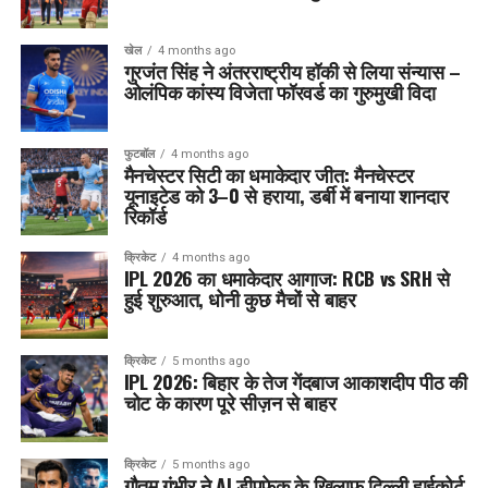
खेल
4 months ago
गुरजंत सिंह ने अंतरराष्ट्रीय हॉकी से लिया संन्यास –
ओलंपिक कांस्य विजेता फॉरवर्ड का गुरुमुखी विदा
फुटबॉल
4 months ago
मैनचेस्टर सिटी का धमाकेदार जीत: मैनचेस्टर
यूनाइटेड को 3–0 से हराया, डर्बी में बनाया शानदार
रिकॉर्ड
क्रिकेट
4 months ago
IPL 2026 का धमाकेदार आगाज: RCB vs SRH से
हुई शुरुआत, धोनी कुछ मैचों से बाहर
क्रिकेट
5 months ago
IPL 2026: बिहार के तेज गेंदबाज आकाशदीप पीठ की
चोट के कारण पूरे सीज़न से बाहर
क्रिकेट
5 months ago
गौतम गंभीर ने AI डीपफेक के खिलाफ दिल्ली हाईकोर्ट