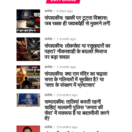
आलेख
6 days ago
संपादकीय: खाकी पर टूटता विश्वास:
जब रक्षक ही जवाबदेही से मुकरने लगें!
आलेख
1 month ago
संपादकीय: लोकसेवा या रसूखदारों का
पहरा? नौकरशाही के बदलते मिजाज
पर बड़ा सवाल
आलेख
1 month ago
संपादकीय: क्या राम मंदिर का चढ़ावा
सत्ता के गलियारों में सुरक्षित है? या
‘सत्ता के संरक्षण में भ्रष्टाचार’
आलेख
3 months ago
सम्पादकीय: तालियां बजती रहनी
चाहिए! मालवणी पुलिस ‘जनता की
सेवा’ में मसरूफ है या बदतमीजी करने
में?
आलेख
3 months ago