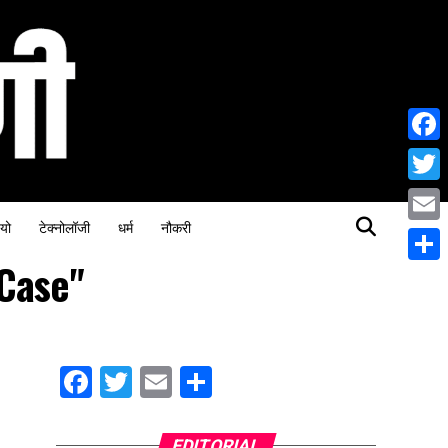
Face
Twitt
यो
टेक्नोलॉजी
धर्म
नौकरी
Email
 Case"
Share
Facebook
Twitter
Email
Share
EDITORIAL