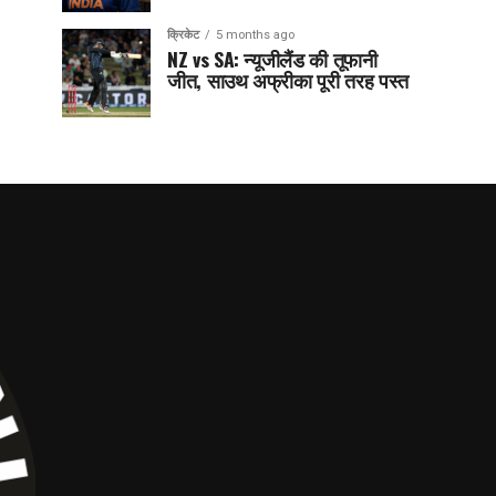
क्रिकेट
5 months ago
NZ vs SA: न्यूजीलैंड की तूफानी
जीत, साउथ अफ्रीका पूरी तरह पस्त