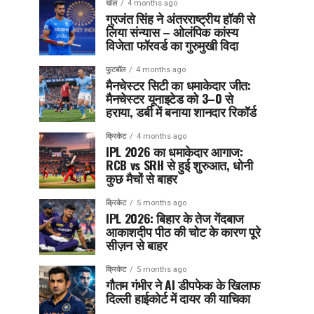
खेल
4 months ago
गुरजंत सिंह ने अंतरराष्ट्रीय हॉकी से
लिया संन्यास – ओलंपिक कांस्य
विजेता फॉरवर्ड का गुरुमुखी विदा
फुटबॉल
4 months ago
मैनचेस्टर सिटी का धमाकेदार जीत:
मैनचेस्टर यूनाइटेड को 3–0 से
हराया, डर्बी में बनाया शानदार रिकॉर्ड
क्रिकेट
4 months ago
IPL 2026 का धमाकेदार आगाज:
RCB vs SRH से हुई शुरुआत, धोनी
कुछ मैचों से बाहर
क्रिकेट
5 months ago
IPL 2026: बिहार के तेज गेंदबाज
आकाशदीप पीठ की चोट के कारण पूरे
सीज़न से बाहर
क्रिकेट
5 months ago
गौतम गंभीर ने AI डीपफेक के खिलाफ
दिल्ली हाईकोर्ट में दायर की याचिका