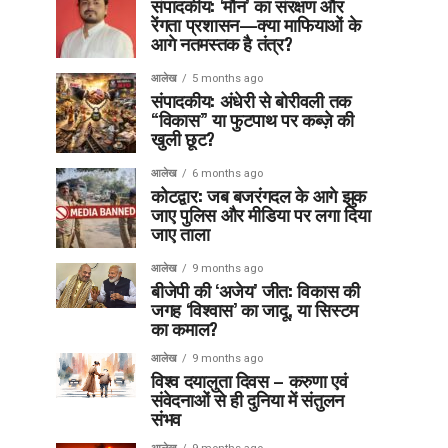
संपादकीय: ‘मौन’ का संरक्षण और
रेंगता प्रशासन—क्या माफियाओं के
आगे नतमस्तक है तंत्र?
आलेख
5 months ago
संपादकीय: अंधेरी से बोरीवली तक
“विकास” या फुटपाथ पर कब्ज़े की
खुली छूट?
आलेख
6 months ago
कोटद्वार: जब बजरंगदल के आगे झुक
जाए पुलिस और मीडिया पर लगा दिया
जाए ताला
आलेख
9 months ago
बीजेपी की ‘अजेय’ जीत: विकास की
जगह ‘विश्वास’ का जादू, या सिस्टम
का कमाल?
आलेख
9 months ago
विश्व दयालुता दिवस – करुणा एवं
संवेदनाओं से ही दुनिया में संतुलन
संभव