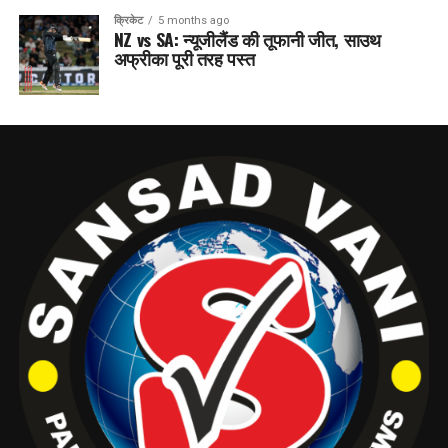
क्रिकेट
5 months ago
NZ vs SA: न्यूजीलैंड की तूफानी जीत, साउथ
अफ्रीका पूरी तरह पस्त