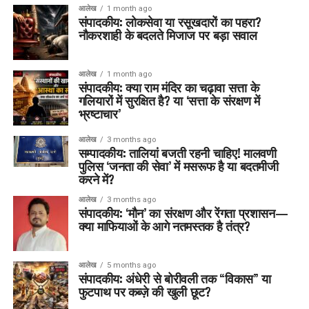
आलेख
1 month ago
संपादकीय: लोकसेवा या रसूखदारों का पहरा?
नौकरशाही के बदलते मिजाज पर बड़ा सवाल
आलेख
1 month ago
संपादकीय: क्या राम मंदिर का चढ़ावा सत्ता के
गलियारों में सुरक्षित है? या ‘सत्ता के संरक्षण में
भ्रष्टाचार’
आलेख
3 months ago
सम्पादकीय: तालियां बजती रहनी चाहिए! मालवणी
पुलिस ‘जनता की सेवा’ में मसरूफ है या बदतमीजी
करने में?
आलेख
3 months ago
संपादकीय: ‘मौन’ का संरक्षण और रेंगता प्रशासन—
क्या माफियाओं के आगे नतमस्तक है तंत्र?
आलेख
5 months ago
संपादकीय: अंधेरी से बोरीवली तक “विकास” या
फुटपाथ पर कब्ज़े की खुली छूट?