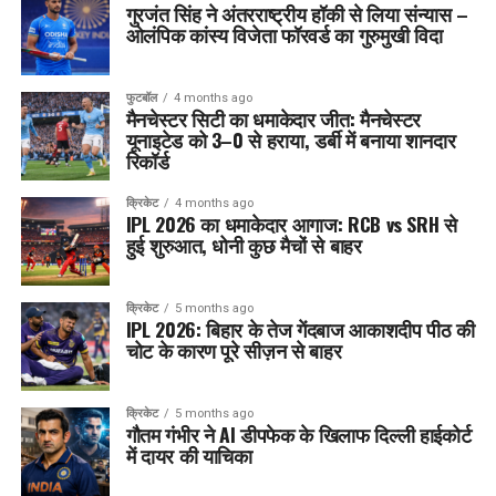
गुरजंत सिंह ने अंतरराष्ट्रीय हॉकी से लिया संन्यास –
ओलंपिक कांस्य विजेता फॉरवर्ड का गुरुमुखी विदा
फुटबॉल
4 months ago
मैनचेस्टर सिटी का धमाकेदार जीत: मैनचेस्टर
यूनाइटेड को 3–0 से हराया, डर्बी में बनाया शानदार
रिकॉर्ड
क्रिकेट
4 months ago
IPL 2026 का धमाकेदार आगाज: RCB vs SRH से
हुई शुरुआत, धोनी कुछ मैचों से बाहर
क्रिकेट
5 months ago
IPL 2026: बिहार के तेज गेंदबाज आकाशदीप पीठ की
चोट के कारण पूरे सीज़न से बाहर
क्रिकेट
5 months ago
गौतम गंभीर ने AI डीपफेक के खिलाफ दिल्ली हाईकोर्ट
में दायर की याचिका