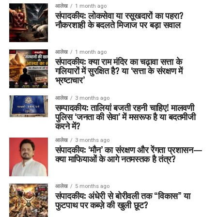
आलेख
1 month ago
संपादकीय: लोकसेवा या रसूखदारों का पहरा?
नौकरशाही के बदलते मिजाज पर बड़ा सवाल
आलेख
1 month ago
संपादकीय: क्या राम मंदिर का चढ़ावा सत्ता के
गलियारों में सुरक्षित है? या ‘सत्ता के संरक्षण में
भ्रष्टाचार’
आलेख
3 months ago
सम्पादकीय: तालियां बजती रहनी चाहिए! मालवणी
पुलिस ‘जनता की सेवा’ में मसरूफ है या बदतमीजी
करने में?
आलेख
3 months ago
संपादकीय: ‘मौन’ का संरक्षण और रेंगता प्रशासन—
क्या माफियाओं के आगे नतमस्तक है तंत्र?
आलेख
5 months ago
संपादकीय: अंधेरी से बोरीवली तक “विकास” या
फुटपाथ पर कब्ज़े की खुली छूट?