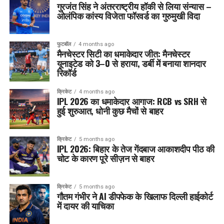
गुरजंत सिंह ने अंतरराष्ट्रीय हॉकी से लिया संन्यास –
ओलंपिक कांस्य विजेता फॉरवर्ड का गुरुमुखी विदा
फुटबॉल
4 months ago
मैनचेस्टर सिटी का धमाकेदार जीत: मैनचेस्टर
यूनाइटेड को 3–0 से हराया, डर्बी में बनाया शानदार
रिकॉर्ड
क्रिकेट
4 months ago
IPL 2026 का धमाकेदार आगाज: RCB vs SRH से
हुई शुरुआत, धोनी कुछ मैचों से बाहर
क्रिकेट
5 months ago
IPL 2026: बिहार के तेज गेंदबाज आकाशदीप पीठ की
चोट के कारण पूरे सीज़न से बाहर
क्रिकेट
5 months ago
गौतम गंभीर ने AI डीपफेक के खिलाफ दिल्ली हाईकोर्ट
में दायर की याचिका