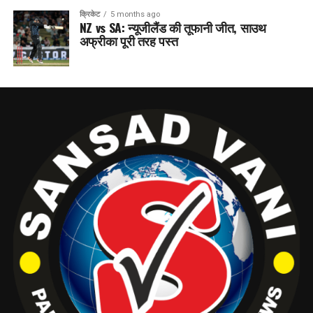
क्रिकेट
5 months ago
NZ vs SA: न्यूजीलैंड की तूफानी जीत, साउथ
अफ्रीका पूरी तरह पस्त