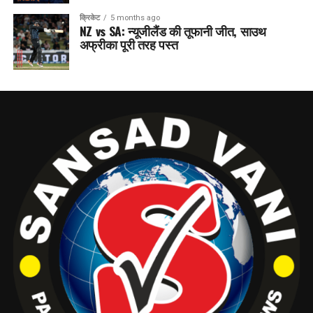
क्रिकेट
5 months ago
NZ vs SA: न्यूजीलैंड की तूफानी जीत, साउथ
अफ्रीका पूरी तरह पस्त