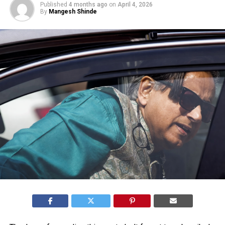
Published
4 months ago
on
April 4, 2026
By
Mangesh Shinde