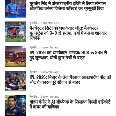
गुरजंत सिंह ने अंतरराष्ट्रीय हॉकी से लिया संन्यास –
ओलंपिक कांस्य विजेता फॉरवर्ड का गुरुमुखी विदा
फुटबॉल
4 months ago
मैनचेस्टर सिटी का धमाकेदार जीत: मैनचेस्टर
यूनाइटेड को 3–0 से हराया, डर्बी में बनाया शानदार
रिकॉर्ड
क्रिकेट
4 months ago
IPL 2026 का धमाकेदार आगाज: RCB vs SRH से
हुई शुरुआत, धोनी कुछ मैचों से बाहर
क्रिकेट
5 months ago
IPL 2026: बिहार के तेज गेंदबाज आकाशदीप पीठ की
चोट के कारण पूरे सीज़न से बाहर
क्रिकेट
5 months ago
गौतम गंभीर ने AI डीपफेक के खिलाफ दिल्ली हाईकोर्ट
में दायर की याचिका