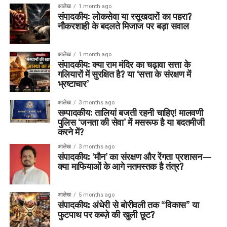
आलेख
1 month ago
संपादकीय: लोकसेवा या रसूखदारों का पहरा?
नौकरशाही के बदलते मिजाज पर बड़ा सवाल
आलेख
1 month ago
संपादकीय: क्या राम मंदिर का चढ़ावा सत्ता के
गलियारों में सुरक्षित है? या ‘सत्ता के संरक्षण में
भ्रष्टाचार’
आलेख
3 months ago
सम्पादकीय: तालियां बजती रहनी चाहिए! मालवणी
पुलिस ‘जनता की सेवा’ में मसरूफ है या बदतमीजी
करने में?
आलेख
3 months ago
संपादकीय: ‘मौन’ का संरक्षण और रेंगता प्रशासन—
क्या माफियाओं के आगे नतमस्तक है तंत्र?
आलेख
5 months ago
संपादकीय: अंधेरी से बोरीवली तक “विकास” या
फुटपाथ पर कब्ज़े की खुली छूट?