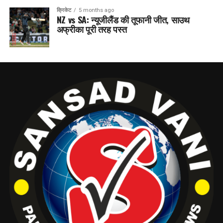
क्रिकेट
5 months ago
NZ vs SA: न्यूजीलैंड की तूफानी जीत, साउथ
अफ्रीका पूरी तरह पस्त