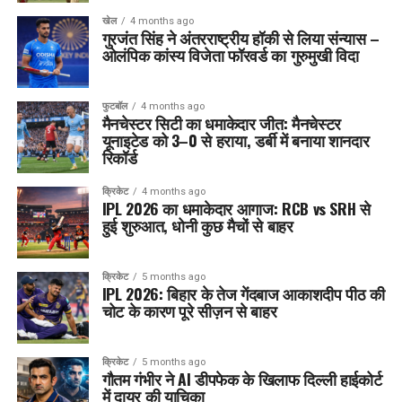
खेल
4 months ago
गुरजंत सिंह ने अंतरराष्ट्रीय हॉकी से लिया संन्यास –
ओलंपिक कांस्य विजेता फॉरवर्ड का गुरुमुखी विदा
फुटबॉल
4 months ago
मैनचेस्टर सिटी का धमाकेदार जीत: मैनचेस्टर
यूनाइटेड को 3–0 से हराया, डर्बी में बनाया शानदार
रिकॉर्ड
क्रिकेट
4 months ago
IPL 2026 का धमाकेदार आगाज: RCB vs SRH से
हुई शुरुआत, धोनी कुछ मैचों से बाहर
क्रिकेट
5 months ago
IPL 2026: बिहार के तेज गेंदबाज आकाशदीप पीठ की
चोट के कारण पूरे सीज़न से बाहर
क्रिकेट
5 months ago
गौतम गंभीर ने AI डीपफेक के खिलाफ दिल्ली हाईकोर्ट
में दायर की याचिका