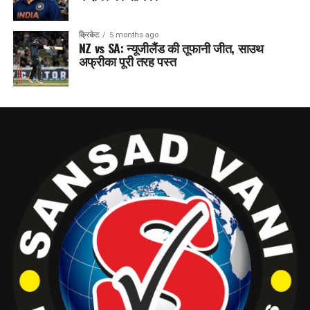
क्रिकेट
5 months ago
NZ vs SA: न्यूजीलैंड की तूफानी जीत, साउथ
अफ्रीका पूरी तरह पस्त