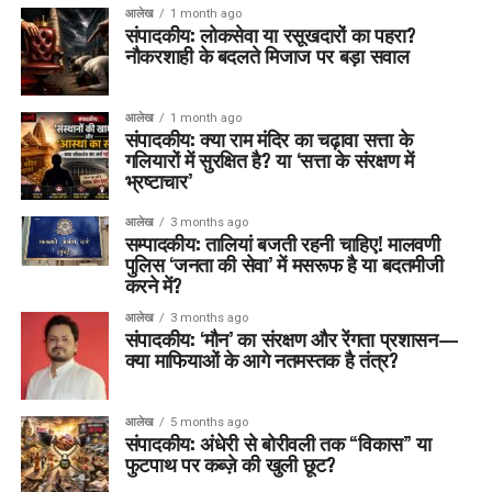
आलेख
1 month ago
संपादकीय: लोकसेवा या रसूखदारों का पहरा?
नौकरशाही के बदलते मिजाज पर बड़ा सवाल
आलेख
1 month ago
संपादकीय: क्या राम मंदिर का चढ़ावा सत्ता के
गलियारों में सुरक्षित है? या ‘सत्ता के संरक्षण में
भ्रष्टाचार’
आलेख
3 months ago
सम्पादकीय: तालियां बजती रहनी चाहिए! मालवणी
पुलिस ‘जनता की सेवा’ में मसरूफ है या बदतमीजी
करने में?
आलेख
3 months ago
संपादकीय: ‘मौन’ का संरक्षण और रेंगता प्रशासन—
क्या माफियाओं के आगे नतमस्तक है तंत्र?
आलेख
5 months ago
संपादकीय: अंधेरी से बोरीवली तक “विकास” या
फुटपाथ पर कब्ज़े की खुली छूट?