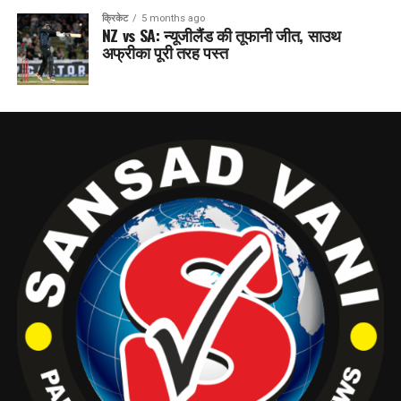
क्रिकेट
5 months ago
NZ vs SA: न्यूजीलैंड की तूफानी जीत, साउथ
अफ्रीका पूरी तरह पस्त