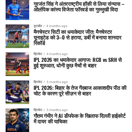
गुरजंत सिंह ने अंतरराष्ट्रीय हॉकी से लिया संन्यास –
ओलंपिक कांस्य विजेता फॉरवर्ड का गुरुमुखी विदा
फुटबॉल
4 months ago
मैनचेस्टर सिटी का धमाकेदार जीत: मैनचेस्टर
यूनाइटेड को 3–0 से हराया, डर्बी में बनाया शानदार
रिकॉर्ड
क्रिकेट
4 months ago
IPL 2026 का धमाकेदार आगाज: RCB vs SRH से
हुई शुरुआत, धोनी कुछ मैचों से बाहर
क्रिकेट
5 months ago
IPL 2026: बिहार के तेज गेंदबाज आकाशदीप पीठ की
चोट के कारण पूरे सीज़न से बाहर
क्रिकेट
5 months ago
गौतम गंभीर ने AI डीपफेक के खिलाफ दिल्ली हाईकोर्ट
में दायर की याचिका