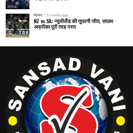
क्रिकेट
5 months ago
NZ vs SA: न्यूजीलैंड की तूफानी जीत, साउथ
अफ्रीका पूरी तरह पस्त