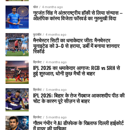
खेल
4 months ago
गुरजंत सिंह ने अंतरराष्ट्रीय हॉकी से लिया संन्यास –
ओलंपिक कांस्य विजेता फॉरवर्ड का गुरुमुखी विदा
फुटबॉल
4 months ago
मैनचेस्टर सिटी का धमाकेदार जीत: मैनचेस्टर
यूनाइटेड को 3–0 से हराया, डर्बी में बनाया शानदार
रिकॉर्ड
क्रिकेट
4 months ago
IPL 2026 का धमाकेदार आगाज: RCB vs SRH से
हुई शुरुआत, धोनी कुछ मैचों से बाहर
क्रिकेट
5 months ago
IPL 2026: बिहार के तेज गेंदबाज आकाशदीप पीठ की
चोट के कारण पूरे सीज़न से बाहर
क्रिकेट
5 months ago
गौतम गंभीर ने AI डीपफेक के खिलाफ दिल्ली हाईकोर्ट
में दायर की याचिका