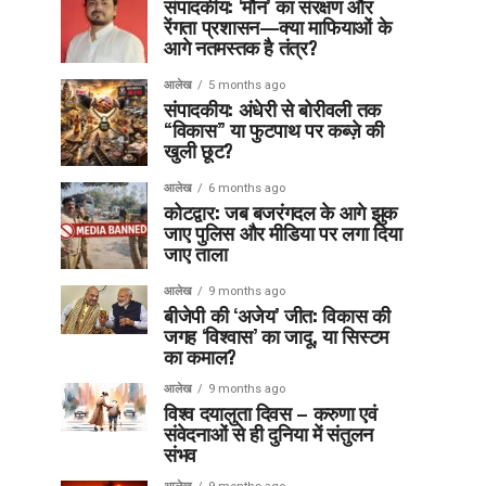
संपादकीय: ‘मौन’ का संरक्षण और
रेंगता प्रशासन—क्या माफियाओं के
आगे नतमस्तक है तंत्र?
आलेख
5 months ago
संपादकीय: अंधेरी से बोरीवली तक
“विकास” या फुटपाथ पर कब्ज़े की
खुली छूट?
आलेख
6 months ago
कोटद्वार: जब बजरंगदल के आगे झुक
जाए पुलिस और मीडिया पर लगा दिया
जाए ताला
आलेख
9 months ago
बीजेपी की ‘अजेय’ जीत: विकास की
जगह ‘विश्वास’ का जादू, या सिस्टम
का कमाल?
आलेख
9 months ago
विश्व दयालुता दिवस – करुणा एवं
संवेदनाओं से ही दुनिया में संतुलन
संभव