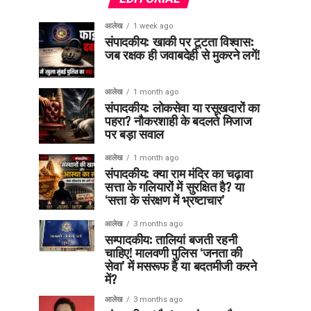
आलेख
1 week ago
संपादकीय: खाकी पर टूटता विश्वास:
जब रक्षक ही जवाबदेही से मुकरने लगें!
आलेख
1 month ago
संपादकीय: लोकसेवा या रसूखदारों का
पहरा? नौकरशाही के बदलते मिजाज
पर बड़ा सवाल
आलेख
1 month ago
संपादकीय: क्या राम मंदिर का चढ़ावा
सत्ता के गलियारों में सुरक्षित है? या
‘सत्ता के संरक्षण में भ्रष्टाचार’
आलेख
3 months ago
सम्पादकीय: तालियां बजती रहनी
चाहिए! मालवणी पुलिस ‘जनता की
सेवा’ में मसरूफ है या बदतमीजी करने
में?
आलेख
3 months ago