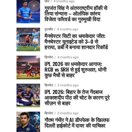
खेल
4 months ago
गुरजंत सिंह ने अंतरराष्ट्रीय हॉकी से
लिया संन्यास – ओलंपिक कांस्य
विजेता फॉरवर्ड का गुरुमुखी विदा
फुटबॉल
4 months ago
मैनचेस्टर सिटी का धमाकेदार जीत:
मैनचेस्टर यूनाइटेड को 3–0 से
हराया, डर्बी में बनाया शानदार रिकॉर्ड
क्रिकेट
4 months ago
IPL 2026 का धमाकेदार आगाज:
RCB vs SRH से हुई शुरुआत, धोनी
कुछ मैचों से बाहर
क्रिकेट
5 months ago
IPL 2026: बिहार के तेज गेंदबाज
आकाशदीप पीठ की चोट के कारण पूरे
सीज़न से बाहर
क्रिकेट
5 months ago
गौतम गंभीर ने AI डीपफेक के खिलाफ
दिल्ली हाईकोर्ट में दायर की याचिका