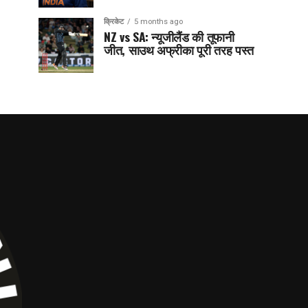
क्रिकेट
5 months ago
NZ vs SA: न्यूजीलैंड की तूफानी
जीत, साउथ अफ्रीका पूरी तरह पस्त