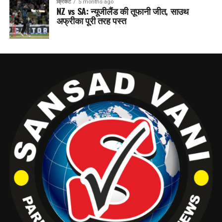
क्रिकेट
5 months ago
NZ vs SA: न्यूजीलैंड की तूफानी जीत, साउथ
अफ्रीका पूरी तरह पस्त