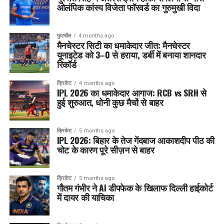
ओलंपिक कांस्य विजेता फॉरवर्ड का गुरुमुखी विदा
फुटबॉल
4 months ago
मैनचेस्टर सिटी का धमाकेदार जीत: मैनचेस्टर
यूनाइटेड को 3–0 से हराया, डर्बी में बनाया शानदार
रिकॉर्ड
क्रिकेट
4 months ago
IPL 2026 का धमाकेदार आगाज: RCB vs SRH से
हुई शुरुआत, धोनी कुछ मैचों से बाहर
क्रिकेट
5 months ago
IPL 2026: बिहार के तेज गेंदबाज आकाशदीप पीठ की
चोट के कारण पूरे सीज़न से बाहर
क्रिकेट
5 months ago
गौतम गंभीर ने AI डीपफेक के खिलाफ दिल्ली हाईकोर्ट
में दायर की याचिका