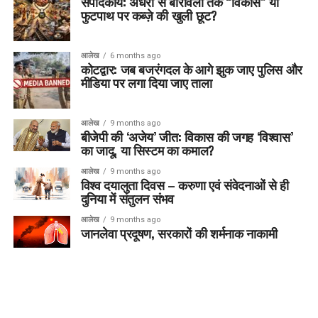
संपादकीय: अंधेरी से बोरीवली तक “विकास” या
फुटपाथ पर कब्ज़े की खुली छूट?
आलेख
6 months ago
कोटद्वार: जब बजरंगदल के आगे झुक जाए पुलिस और
मीडिया पर लगा दिया जाए ताला
आलेख
9 months ago
बीजेपी की ‘अजेय’ जीत: विकास की जगह ‘विश्वास’
का जादू, या सिस्टम का कमाल?
आलेख
9 months ago
विश्व दयालुता दिवस – करुणा एवं संवेदनाओं से ही
दुनिया में संतुलन संभव
आलेख
9 months ago
जानलेवा प्रदूषण, सरकारों की शर्मनाक नाकामी