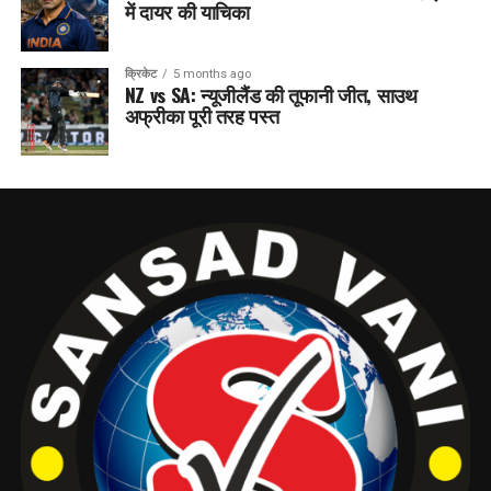
में दायर की याचिका
क्रिकेट
5 months ago
NZ vs SA: न्यूजीलैंड की तूफानी जीत, साउथ
अफ्रीका पूरी तरह पस्त