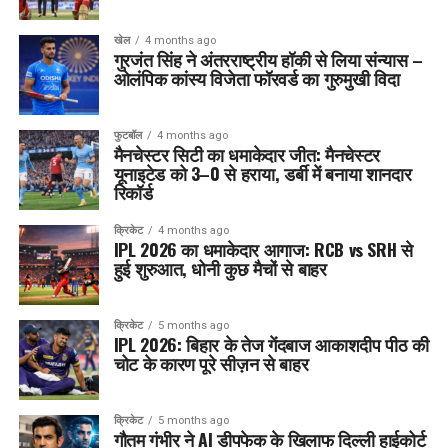
खेल
4 months ago
गुरजंत सिंह ने अंतरराष्ट्रीय हॉकी से लिया संन्यास –
ओलंपिक कांस्य विजेता फॉरवर्ड का गुरुमुखी विदा
फुटबॉल
4 months ago
मैनचेस्टर सिटी का धमाकेदार जीत: मैनचेस्टर
यूनाइटेड को 3–0 से हराया, डर्बी में बनाया शानदार
रिकॉर्ड
क्रिकेट
4 months ago
IPL 2026 का धमाकेदार आगाज: RCB vs SRH से
हुई शुरुआत, धोनी कुछ मैचों से बाहर
क्रिकेट
5 months ago
IPL 2026: बिहार के तेज गेंदबाज आकाशदीप पीठ की
चोट के कारण पूरे सीज़न से बाहर
क्रिकेट
5 months ago
गौतम गंभीर ने AI डीपफेक के खिलाफ दिल्ली हाईकोर्ट