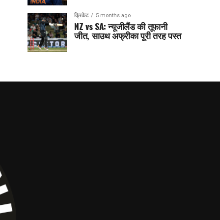
क्रिकेट
5 months ago
NZ vs SA: न्यूजीलैंड की तूफानी
जीत, साउथ अफ्रीका पूरी तरह पस्त