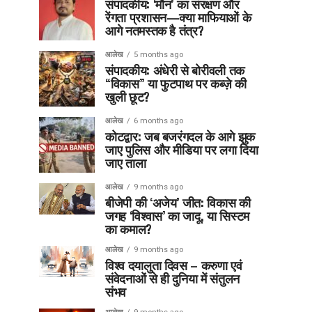
संपादकीय: ‘मौन’ का संरक्षण और
रेंगता प्रशासन—क्या माफियाओं के
आगे नतमस्तक है तंत्र?
आलेख
5 months ago
संपादकीय: अंधेरी से बोरीवली तक
“विकास” या फुटपाथ पर कब्ज़े की
खुली छूट?
आलेख
6 months ago
कोटद्वार: जब बजरंगदल के आगे झुक
जाए पुलिस और मीडिया पर लगा दिया
जाए ताला
आलेख
9 months ago
बीजेपी की ‘अजेय’ जीत: विकास की
जगह ‘विश्वास’ का जादू, या सिस्टम
का कमाल?
आलेख
9 months ago
विश्व दयालुता दिवस – करुणा एवं
संवेदनाओं से ही दुनिया में संतुलन
संभव