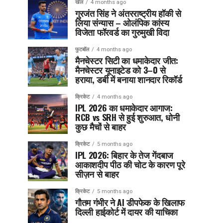
खेल
4 months ago
गुरजंत सिंह ने अंतरराष्ट्रीय हॉकी से
लिया संन्यास – ओलंपिक कांस्य
विजेता फॉरवर्ड का गुरुमुखी विदा
फुटबॉल
4 months ago
मैनचेस्टर सिटी का धमाकेदार जीत:
मैनचेस्टर यूनाइटेड को 3–0 से
हराया, डर्बी में बनाया शानदार रिकॉर्ड
क्रिकेट
4 months ago
IPL 2026 का धमाकेदार आगाज:
RCB vs SRH से हुई शुरुआत, धोनी
कुछ मैचों से बाहर
क्रिकेट
5 months ago
IPL 2026: बिहार के तेज गेंदबाज
आकाशदीप पीठ की चोट के कारण पूरे
सीज़न से बाहर
क्रिकेट
5 months ago
गौतम गंभीर ने AI डीपफेक के खिलाफ
दिल्ली हाईकोर्ट में दायर की याचिका