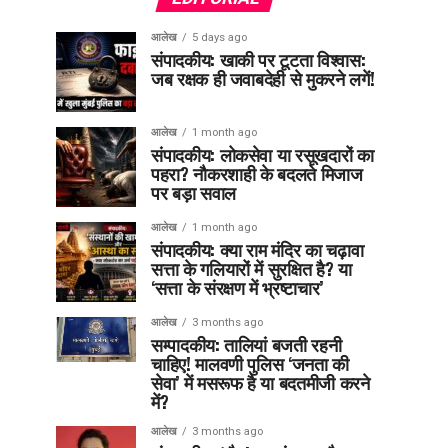
आलेख
5 days ago
संपादकीय: खाकी पर टूटता विश्वास:
जब रक्षक ही जवाबदेही से मुकरने लगें!
आलेख
1 month ago
संपादकीय: लोकसेवा या रसूखदारों का
पहरा? नौकरशाही के बदलते मिजाज
पर बड़ा सवाल
आलेख
1 month ago
संपादकीय: क्या राम मंदिर का चढ़ावा
सत्ता के गलियारों में सुरक्षित है? या
‘सत्ता के संरक्षण में भ्रष्टाचार’
आलेख
3 months ago
सम्पादकीय: तालियां बजती रहनी
चाहिए! मालवणी पुलिस ‘जनता की
सेवा’ में मसरूफ है या बदतमीजी करने
में?
आलेख
3 months ago