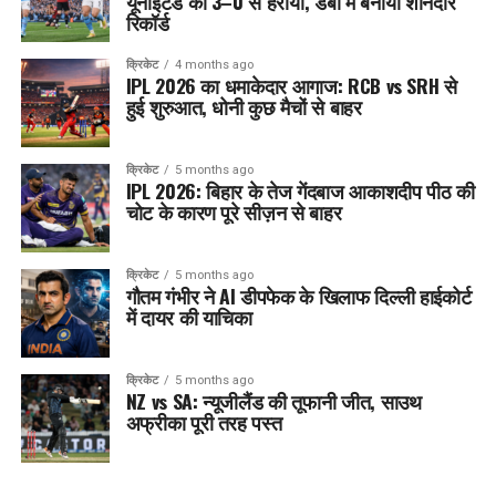
यूनाइटेड को 3–0 से हराया, डर्बी में बनाया शानदार
रिकॉर्ड
क्रिकेट
4 months ago
IPL 2026 का धमाकेदार आगाज: RCB vs SRH से
हुई शुरुआत, धोनी कुछ मैचों से बाहर
क्रिकेट
5 months ago
IPL 2026: बिहार के तेज गेंदबाज आकाशदीप पीठ की
चोट के कारण पूरे सीज़न से बाहर
क्रिकेट
5 months ago
गौतम गंभीर ने AI डीपफेक के खिलाफ दिल्ली हाईकोर्ट
में दायर की याचिका
क्रिकेट
5 months ago
NZ vs SA: न्यूजीलैंड की तूफानी जीत, साउथ
अफ्रीका पूरी तरह पस्त