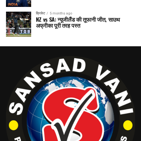
क्रिकेट
5 months ago
NZ vs SA: न्यूजीलैंड की तूफानी जीत, साउथ
अफ्रीका पूरी तरह पस्त