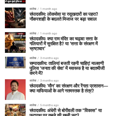
आलेख
1 month ago
संपादकीय: लोकसेवा या रसूखदारों का पहरा?
नौकरशाही के बदलते मिजाज पर बड़ा सवाल
आलेख
1 month ago
संपादकीय: क्या राम मंदिर का चढ़ावा सत्ता के
गलियारों में सुरक्षित है? या ‘सत्ता के संरक्षण में
भ्रष्टाचार’
आलेख
3 months ago
सम्पादकीय: तालियां बजती रहनी चाहिए! मालवणी
पुलिस ‘जनता की सेवा’ में मसरूफ है या बदतमीजी
करने में?
आलेख
3 months ago
संपादकीय: ‘मौन’ का संरक्षण और रेंगता प्रशासन—
क्या माफियाओं के आगे नतमस्तक है तंत्र?
आलेख
5 months ago
संपादकीय: अंधेरी से बोरीवली तक “विकास” या
फुटपाथ पर कब्ज़े की खुली छूट?