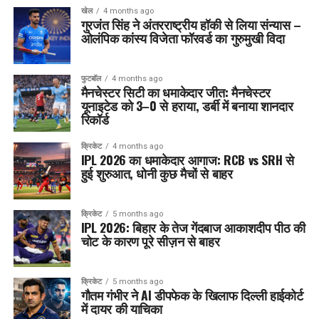
खेल
4 months ago
गुरजंत सिंह ने अंतरराष्ट्रीय हॉकी से लिया संन्यास –
ओलंपिक कांस्य विजेता फॉरवर्ड का गुरुमुखी विदा
फुटबॉल
4 months ago
मैनचेस्टर सिटी का धमाकेदार जीत: मैनचेस्टर
यूनाइटेड को 3–0 से हराया, डर्बी में बनाया शानदार
रिकॉर्ड
क्रिकेट
4 months ago
IPL 2026 का धमाकेदार आगाज: RCB vs SRH से
हुई शुरुआत, धोनी कुछ मैचों से बाहर
क्रिकेट
5 months ago
IPL 2026: बिहार के तेज गेंदबाज आकाशदीप पीठ की
चोट के कारण पूरे सीज़न से बाहर
क्रिकेट
5 months ago
गौतम गंभीर ने AI डीपफेक के खिलाफ दिल्ली हाईकोर्ट
में दायर की याचिका