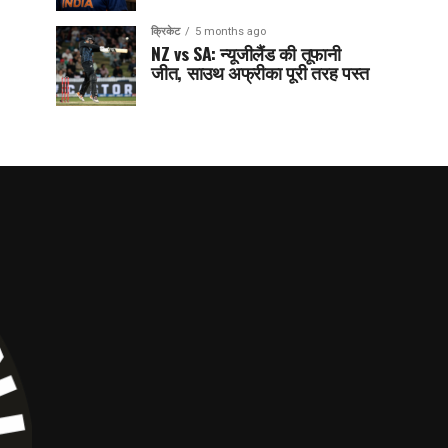
क्रिकेट
5 months ago
NZ vs SA: न्यूजीलैंड की तूफानी
जीत, साउथ अफ्रीका पूरी तरह पस्त