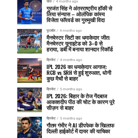
खेल
4 months ago
गुरजंत सिंह ने अंतरराष्ट्रीय हॉकी से
लिया संन्यास – ओलंपिक कांस्य
विजेता फॉरवर्ड का गुरुमुखी विदा
फुटबॉल
4 months ago
मैनचेस्टर सिटी का धमाकेदार जीत:
मैनचेस्टर यूनाइटेड को 3–0 से
हराया, डर्बी में बनाया शानदार रिकॉर्ड
क्रिकेट
4 months ago
IPL 2026 का धमाकेदार आगाज:
RCB vs SRH से हुई शुरुआत, धोनी
कुछ मैचों से बाहर
क्रिकेट
5 months ago
IPL 2026: बिहार के तेज गेंदबाज
आकाशदीप पीठ की चोट के कारण पूरे
सीज़न से बाहर
क्रिकेट
5 months ago
गौतम गंभीर ने AI डीपफेक के खिलाफ
दिल्ली हाईकोर्ट में दायर की याचिका