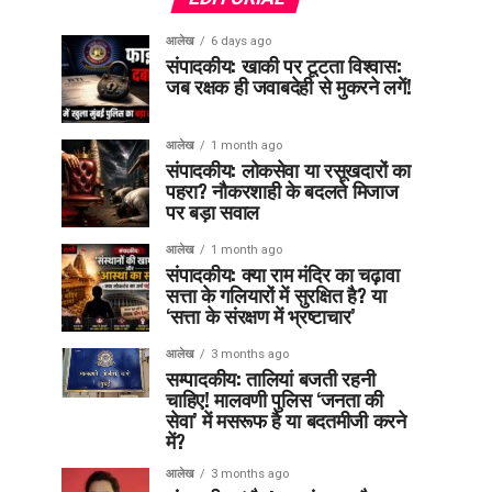
आलेख
6 days ago
संपादकीय: खाकी पर टूटता विश्वास:
जब रक्षक ही जवाबदेही से मुकरने लगें!
आलेख
1 month ago
संपादकीय: लोकसेवा या रसूखदारों का
पहरा? नौकरशाही के बदलते मिजाज
पर बड़ा सवाल
आलेख
1 month ago
संपादकीय: क्या राम मंदिर का चढ़ावा
सत्ता के गलियारों में सुरक्षित है? या
‘सत्ता के संरक्षण में भ्रष्टाचार’
आलेख
3 months ago
सम्पादकीय: तालियां बजती रहनी
चाहिए! मालवणी पुलिस ‘जनता की
सेवा’ में मसरूफ है या बदतमीजी करने
में?
आलेख
3 months ago