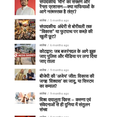
संपादकीय: ‘मौन’ का संरक्षण और
रेंगता प्रशासन—क्या माफियाओं के
आगे नतमस्तक है तंत्र?
आलेख
5 months ago
संपादकीय: अंधेरी से बोरीवली तक
“विकास” या फुटपाथ पर कब्ज़े की
खुली छूट?
आलेख
6 months ago
कोटद्वार: जब बजरंगदल के आगे झुक
जाए पुलिस और मीडिया पर लगा दिया
जाए ताला
आलेख
9 months ago
बीजेपी की ‘अजेय’ जीत: विकास की
जगह ‘विश्वास’ का जादू, या सिस्टम
का कमाल?
आलेख
9 months ago
विश्व दयालुता दिवस – करुणा एवं
संवेदनाओं से ही दुनिया में संतुलन
संभव