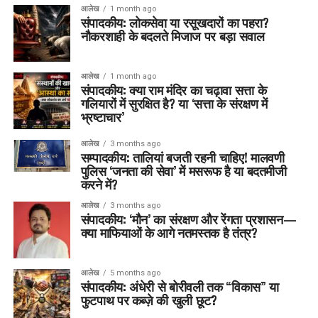
आलेख
1 month ago
संपादकीय: लोकसेवा या रसूखदारों का पहरा?
नौकरशाही के बदलते मिजाज पर बड़ा सवाल
आलेख
1 month ago
संपादकीय: क्या राम मंदिर का चढ़ावा सत्ता के
गलियारों में सुरक्षित है? या ‘सत्ता के संरक्षण में
भ्रष्टाचार’
आलेख
3 months ago
सम्पादकीय: तालियां बजती रहनी चाहिए! मालवणी
पुलिस ‘जनता की सेवा’ में मसरूफ है या बदतमीजी
करने में?
आलेख
3 months ago
संपादकीय: ‘मौन’ का संरक्षण और रेंगता प्रशासन—
क्या माफियाओं के आगे नतमस्तक है तंत्र?
आलेख
5 months ago
संपादकीय: अंधेरी से बोरीवली तक “विकास” या
फुटपाथ पर कब्ज़े की खुली छूट?