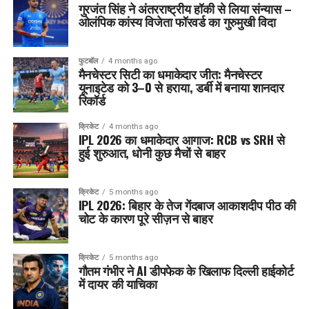
गुरजंत सिंह ने अंतरराष्ट्रीय हॉकी से लिया संन्यास –
ओलंपिक कांस्य विजेता फॉरवर्ड का गुरुमुखी विदा
फुटबॉल
4 months ago
मैनचेस्टर सिटी का धमाकेदार जीत: मैनचेस्टर
यूनाइटेड को 3–0 से हराया, डर्बी में बनाया शानदार
रिकॉर्ड
क्रिकेट
4 months ago
IPL 2026 का धमाकेदार आगाज: RCB vs SRH से
हुई शुरुआत, धोनी कुछ मैचों से बाहर
क्रिकेट
5 months ago
IPL 2026: बिहार के तेज गेंदबाज आकाशदीप पीठ की
चोट के कारण पूरे सीज़न से बाहर
क्रिकेट
5 months ago
गौतम गंभीर ने AI डीपफेक के खिलाफ दिल्ली हाईकोर्ट
में दायर की याचिका