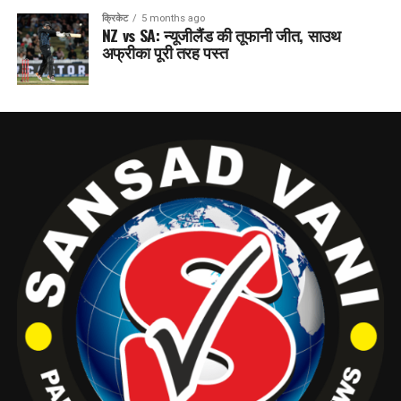
क्रिकेट
5 months ago
NZ vs SA: न्यूजीलैंड की तूफानी जीत, साउथ
अफ्रीका पूरी तरह पस्त