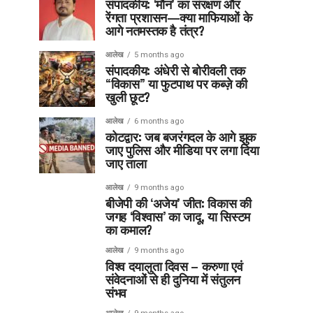
संपादकीय: ‘मौन’ का संरक्षण और
रेंगता प्रशासन—क्या माफियाओं के
आगे नतमस्तक है तंत्र?
आलेख
5 months ago
संपादकीय: अंधेरी से बोरीवली तक
“विकास” या फुटपाथ पर कब्ज़े की
खुली छूट?
आलेख
6 months ago
कोटद्वार: जब बजरंगदल के आगे झुक
जाए पुलिस और मीडिया पर लगा दिया
जाए ताला
आलेख
9 months ago
बीजेपी की ‘अजेय’ जीत: विकास की
जगह ‘विश्वास’ का जादू, या सिस्टम
का कमाल?
आलेख
9 months ago
विश्व दयालुता दिवस – करुणा एवं
संवेदनाओं से ही दुनिया में संतुलन
संभव