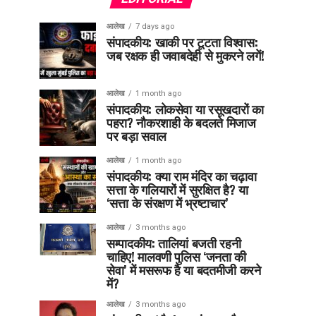
आलेख
7 days ago
संपादकीय: खाकी पर टूटता विश्वास:
जब रक्षक ही जवाबदेही से मुकरने लगें!
आलेख
1 month ago
संपादकीय: लोकसेवा या रसूखदारों का
पहरा? नौकरशाही के बदलते मिजाज
पर बड़ा सवाल
आलेख
1 month ago
संपादकीय: क्या राम मंदिर का चढ़ावा
सत्ता के गलियारों में सुरक्षित है? या
‘सत्ता के संरक्षण में भ्रष्टाचार’
आलेख
3 months ago
सम्पादकीय: तालियां बजती रहनी
चाहिए! मालवणी पुलिस ‘जनता की
सेवा’ में मसरूफ है या बदतमीजी करने
में?
आलेख
3 months ago