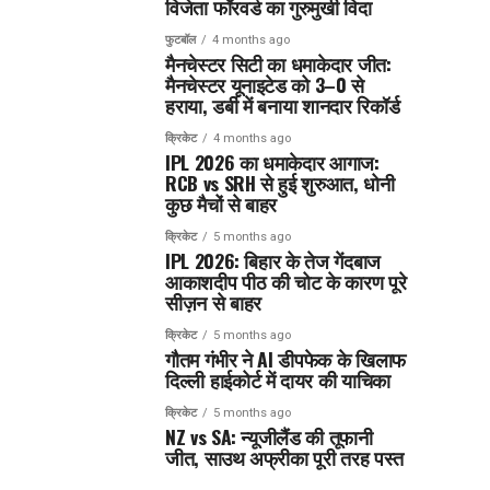
विजेता फॉरवर्ड का गुरुमुखी विदा
फुटबॉल
4 months ago
मैनचेस्टर सिटी का धमाकेदार जीत:
मैनचेस्टर यूनाइटेड को 3–0 से
हराया, डर्बी में बनाया शानदार रिकॉर्ड
क्रिकेट
4 months ago
IPL 2026 का धमाकेदार आगाज:
RCB vs SRH से हुई शुरुआत, धोनी
कुछ मैचों से बाहर
क्रिकेट
5 months ago
IPL 2026: बिहार के तेज गेंदबाज
आकाशदीप पीठ की चोट के कारण पूरे
सीज़न से बाहर
क्रिकेट
5 months ago
गौतम गंभीर ने AI डीपफेक के खिलाफ
दिल्ली हाईकोर्ट में दायर की याचिका
क्रिकेट
5 months ago
NZ vs SA: न्यूजीलैंड की तूफानी
जीत, साउथ अफ्रीका पूरी तरह पस्त