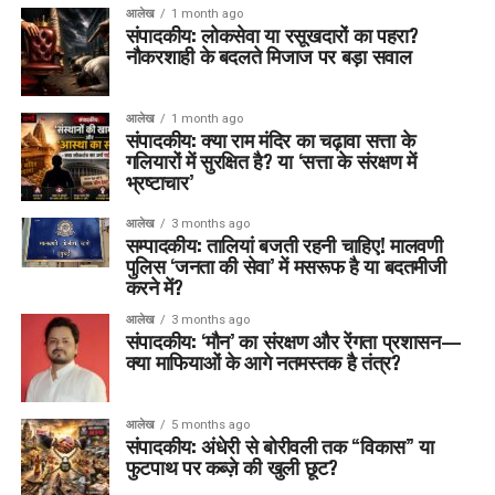
आलेख
1 month ago
संपादकीय: लोकसेवा या रसूखदारों का पहरा?
नौकरशाही के बदलते मिजाज पर बड़ा सवाल
आलेख
1 month ago
संपादकीय: क्या राम मंदिर का चढ़ावा सत्ता के
गलियारों में सुरक्षित है? या ‘सत्ता के संरक्षण में
भ्रष्टाचार’
आलेख
3 months ago
सम्पादकीय: तालियां बजती रहनी चाहिए! मालवणी
पुलिस ‘जनता की सेवा’ में मसरूफ है या बदतमीजी
करने में?
आलेख
3 months ago
संपादकीय: ‘मौन’ का संरक्षण और रेंगता प्रशासन—
क्या माफियाओं के आगे नतमस्तक है तंत्र?
आलेख
5 months ago
संपादकीय: अंधेरी से बोरीवली तक “विकास” या
फुटपाथ पर कब्ज़े की खुली छूट?