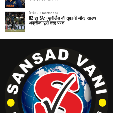
क्रिकेट
5 months ago
NZ vs SA: न्यूजीलैंड की तूफानी जीत, साउथ
अफ्रीका पूरी तरह पस्त