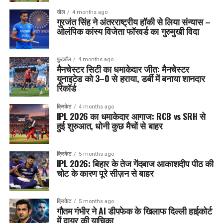
खेल
4 months ago
गुरजंत सिंह ने अंतरराष्ट्रीय हॉकी से लिया संन्यास –
ओलंपिक कांस्य विजेता फॉरवर्ड का गुरुमुखी विदा
फुटबॉल
4 months ago
मैनचेस्टर सिटी का धमाकेदार जीत: मैनचेस्टर
यूनाइटेड को 3–0 से हराया, डर्बी में बनाया शानदार
रिकॉर्ड
क्रिकेट
4 months ago
IPL 2026 का धमाकेदार आगाज: RCB vs SRH से
हुई शुरुआत, धोनी कुछ मैचों से बाहर
क्रिकेट
5 months ago
IPL 2026: बिहार के तेज गेंदबाज आकाशदीप पीठ की
चोट के कारण पूरे सीज़न से बाहर
क्रिकेट
5 months ago
गौतम गंभीर ने AI डीपफेक के खिलाफ दिल्ली हाईकोर्ट
में दायर की याचिका