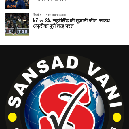
क्रिकेट
5 months ago
NZ vs SA: न्यूजीलैंड की तूफानी जीत, साउथ
अफ्रीका पूरी तरह पस्त