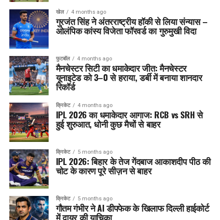
खेल
4 months ago
गुरजंत सिंह ने अंतरराष्ट्रीय हॉकी से लिया संन्यास –
ओलंपिक कांस्य विजेता फॉरवर्ड का गुरुमुखी विदा
फुटबॉल
4 months ago
मैनचेस्टर सिटी का धमाकेदार जीत: मैनचेस्टर
यूनाइटेड को 3–0 से हराया, डर्बी में बनाया शानदार
रिकॉर्ड
क्रिकेट
4 months ago
IPL 2026 का धमाकेदार आगाज: RCB vs SRH से
हुई शुरुआत, धोनी कुछ मैचों से बाहर
क्रिकेट
5 months ago
IPL 2026: बिहार के तेज गेंदबाज आकाशदीप पीठ की
चोट के कारण पूरे सीज़न से बाहर
क्रिकेट
5 months ago
गौतम गंभीर ने AI डीपफेक के खिलाफ दिल्ली हाईकोर्ट
में दायर की याचिका