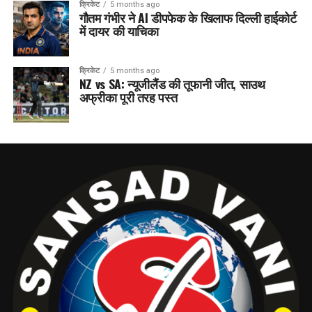
क्रिकेट
5 months ago
गौतम गंभीर ने AI डीपफेक के खिलाफ दिल्ली हाईकोर्ट
में दायर की याचिका
क्रिकेट
5 months ago
NZ vs SA: न्यूजीलैंड की तूफानी जीत, साउथ
अफ्रीका पूरी तरह पस्त