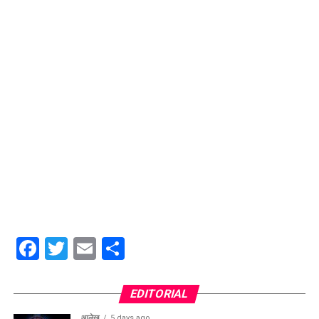
Facebook
Twitter
Email
Share
EDITORIAL
आलेख
5 days ago