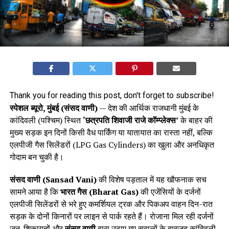
Thank you for reading this post, don't forget to subscribe!
स्पेशल ब्यूरो, मुंबई (संसद वाणी)
— देश की आर्थिक राजधानी मुंबई के
कांदिवली (पश्चिम) स्थित
‘छत्रपति शिवाजी राजे कॉम्प्लेक्स’
के बाहर की
मुख्य सड़क इन दिनों किसी वैध पार्किंग या यातायात का रास्ता नहीं, बल्कि
एलपीजी गैस सिलेंडरों (LPG Gas Cylinders) का खुला और अनधिकृत
गोदाम बन चुकी है।
संसद वाणी (Sansad Vani)
की विशेष पड़ताल में यह खौफनाक सच
सामने आया है कि
भारत गैस (Bharat Gas)
की एजेंसियों के दर्जनों
एलपीजी सिलेंडरों से भरे हुए कमर्शियल ट्रक और पिकअप वाहन दिन-रात
सड़क के दोनों किनारों पर लाइन से पार्क रहते हैं। रोजाना मिल रही दर्जनों
जन-शिकायतों और
संसद वाणी
द्वारा उठाए गए सवालों के बावजूद कांदिवली