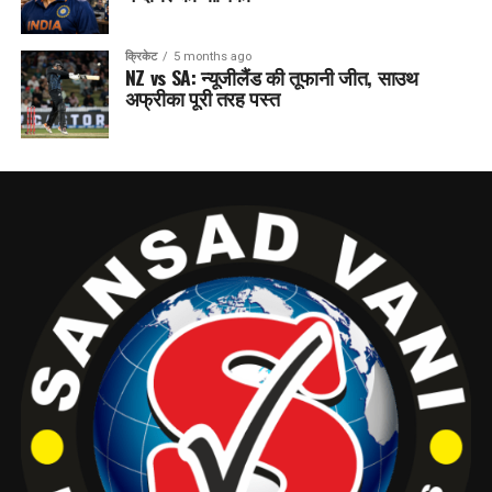
क्रिकेट
5 months ago
NZ vs SA: न्यूजीलैंड की तूफानी जीत, साउथ
अफ्रीका पूरी तरह पस्त