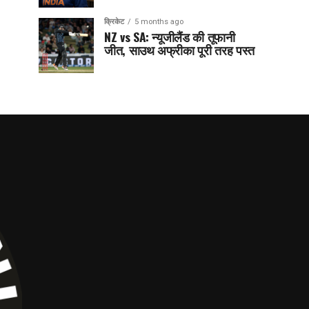
क्रिकेट
5 months ago
NZ vs SA: न्यूजीलैंड की तूफानी
जीत, साउथ अफ्रीका पूरी तरह पस्त