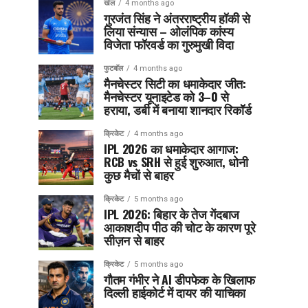
खेल
4 months ago
गुरजंत सिंह ने अंतरराष्ट्रीय हॉकी से
लिया संन्यास – ओलंपिक कांस्य
विजेता फॉरवर्ड का गुरुमुखी विदा
फुटबॉल
4 months ago
मैनचेस्टर सिटी का धमाकेदार जीत:
मैनचेस्टर यूनाइटेड को 3–0 से
हराया, डर्बी में बनाया शानदार रिकॉर्ड
क्रिकेट
4 months ago
IPL 2026 का धमाकेदार आगाज:
RCB vs SRH से हुई शुरुआत, धोनी
कुछ मैचों से बाहर
क्रिकेट
5 months ago
IPL 2026: बिहार के तेज गेंदबाज
आकाशदीप पीठ की चोट के कारण पूरे
सीज़न से बाहर
क्रिकेट
5 months ago
गौतम गंभीर ने AI डीपफेक के खिलाफ
दिल्ली हाईकोर्ट में दायर की याचिका