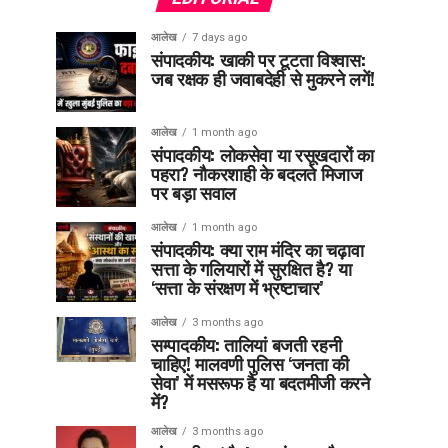
आलेख
7 days ago
संपादकीय: खाकी पर टूटता विश्वास:
जब रक्षक ही जवाबदेही से मुकरने लगें!
आलेख
1 month ago
संपादकीय: लोकसेवा या रसूखदारों का
पहरा? नौकरशाही के बदलते मिजाज
पर बड़ा सवाल
आलेख
1 month ago
संपादकीय: क्या राम मंदिर का चढ़ावा
सत्ता के गलियारों में सुरक्षित है? या
‘सत्ता के संरक्षण में भ्रष्टाचार’
आलेख
3 months ago
सम्पादकीय: तालियां बजती रहनी
चाहिए! मालवणी पुलिस ‘जनता की
सेवा’ में मसरूफ है या बदतमीजी करने
में?
आलेख
3 months ago