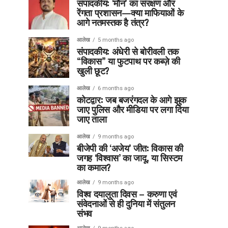
संपादकीय: ‘मौन’ का संरक्षण और
रेंगता प्रशासन—क्या माफियाओं के
आगे नतमस्तक है तंत्र?
आलेख
5 months ago
संपादकीय: अंधेरी से बोरीवली तक
“विकास” या फुटपाथ पर कब्ज़े की
खुली छूट?
आलेख
6 months ago
कोटद्वार: जब बजरंगदल के आगे झुक
जाए पुलिस और मीडिया पर लगा दिया
जाए ताला
आलेख
9 months ago
बीजेपी की ‘अजेय’ जीत: विकास की
जगह ‘विश्वास’ का जादू, या सिस्टम
का कमाल?
आलेख
9 months ago
विश्व दयालुता दिवस – करुणा एवं
संवेदनाओं से ही दुनिया में संतुलन
संभव