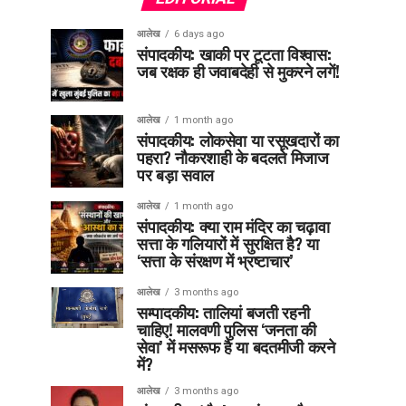
आलेख
6 days ago
संपादकीय: खाकी पर टूटता विश्वास:
जब रक्षक ही जवाबदेही से मुकरने लगें!
आलेख
1 month ago
संपादकीय: लोकसेवा या रसूखदारों का
पहरा? नौकरशाही के बदलते मिजाज
पर बड़ा सवाल
आलेख
1 month ago
संपादकीय: क्या राम मंदिर का चढ़ावा
सत्ता के गलियारों में सुरक्षित है? या
‘सत्ता के संरक्षण में भ्रष्टाचार’
आलेख
3 months ago
सम्पादकीय: तालियां बजती रहनी
चाहिए! मालवणी पुलिस ‘जनता की
सेवा’ में मसरूफ है या बदतमीजी करने
में?
आलेख
3 months ago