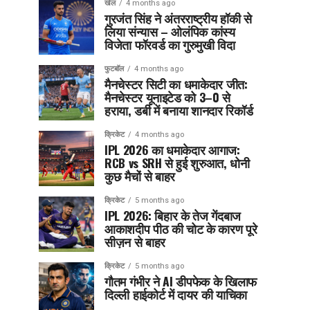
खेल
4 months ago
गुरजंत सिंह ने अंतरराष्ट्रीय हॉकी से
लिया संन्यास – ओलंपिक कांस्य
विजेता फॉरवर्ड का गुरुमुखी विदा
फुटबॉल
4 months ago
मैनचेस्टर सिटी का धमाकेदार जीत:
मैनचेस्टर यूनाइटेड को 3–0 से
हराया, डर्बी में बनाया शानदार रिकॉर्ड
क्रिकेट
4 months ago
IPL 2026 का धमाकेदार आगाज:
RCB vs SRH से हुई शुरुआत, धोनी
कुछ मैचों से बाहर
क्रिकेट
5 months ago
IPL 2026: बिहार के तेज गेंदबाज
आकाशदीप पीठ की चोट के कारण पूरे
सीज़न से बाहर
क्रिकेट
5 months ago
गौतम गंभीर ने AI डीपफेक के खिलाफ
दिल्ली हाईकोर्ट में दायर की याचिका