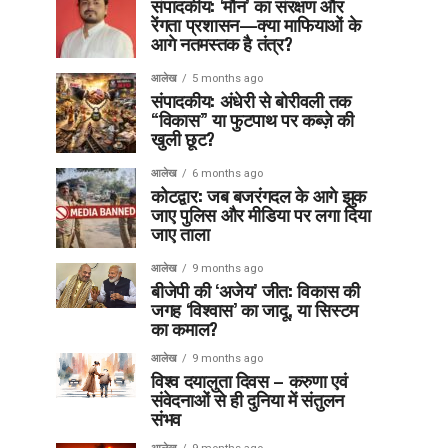
संपादकीय: ‘मौन’ का संरक्षण और
रेंगता प्रशासन—क्या माफियाओं के
आगे नतमस्तक है तंत्र?
आलेख
5 months ago
संपादकीय: अंधेरी से बोरीवली तक
“विकास” या फुटपाथ पर कब्ज़े की
खुली छूट?
आलेख
6 months ago
कोटद्वार: जब बजरंगदल के आगे झुक
जाए पुलिस और मीडिया पर लगा दिया
जाए ताला
आलेख
9 months ago
बीजेपी की ‘अजेय’ जीत: विकास की
जगह ‘विश्वास’ का जादू, या सिस्टम
का कमाल?
आलेख
9 months ago
विश्व दयालुता दिवस – करुणा एवं
संवेदनाओं से ही दुनिया में संतुलन
संभव