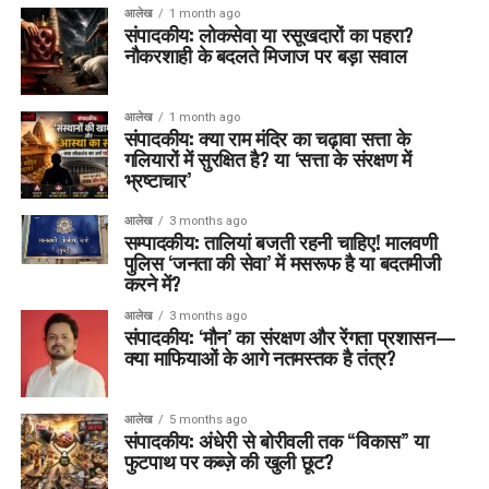
आलेख
1 month ago
संपादकीय: लोकसेवा या रसूखदारों का पहरा?
नौकरशाही के बदलते मिजाज पर बड़ा सवाल
आलेख
1 month ago
संपादकीय: क्या राम मंदिर का चढ़ावा सत्ता के
गलियारों में सुरक्षित है? या ‘सत्ता के संरक्षण में
भ्रष्टाचार’
आलेख
3 months ago
सम्पादकीय: तालियां बजती रहनी चाहिए! मालवणी
पुलिस ‘जनता की सेवा’ में मसरूफ है या बदतमीजी
करने में?
आलेख
3 months ago
संपादकीय: ‘मौन’ का संरक्षण और रेंगता प्रशासन—
क्या माफियाओं के आगे नतमस्तक है तंत्र?
आलेख
5 months ago
संपादकीय: अंधेरी से बोरीवली तक “विकास” या
फुटपाथ पर कब्ज़े की खुली छूट?