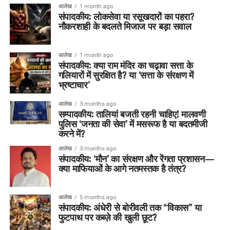
आलेख
1 month ago
संपादकीय: लोकसेवा या रसूखदारों का पहरा?
नौकरशाही के बदलते मिजाज पर बड़ा सवाल
आलेख
1 month ago
संपादकीय: क्या राम मंदिर का चढ़ावा सत्ता के
गलियारों में सुरक्षित है? या ‘सत्ता के संरक्षण में
भ्रष्टाचार’
आलेख
3 months ago
सम्पादकीय: तालियां बजती रहनी चाहिए! मालवणी
पुलिस ‘जनता की सेवा’ में मसरूफ है या बदतमीजी
करने में?
आलेख
3 months ago
संपादकीय: ‘मौन’ का संरक्षण और रेंगता प्रशासन—
क्या माफियाओं के आगे नतमस्तक है तंत्र?
आलेख
5 months ago
संपादकीय: अंधेरी से बोरीवली तक “विकास” या
फुटपाथ पर कब्ज़े की खुली छूट?