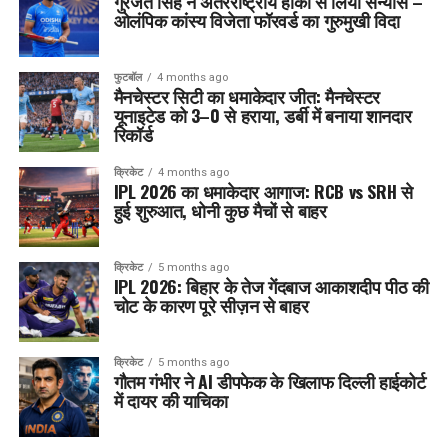
गुरजंत सिंह ने अंतरराष्ट्रीय हॉकी से लिया संन्यास –
ओलंपिक कांस्य विजेता फॉरवर्ड का गुरुमुखी विदा
फुटबॉल
4 months ago
मैनचेस्टर सिटी का धमाकेदार जीत: मैनचेस्टर
यूनाइटेड को 3–0 से हराया, डर्बी में बनाया शानदार
रिकॉर्ड
क्रिकेट
4 months ago
IPL 2026 का धमाकेदार आगाज: RCB vs SRH से
हुई शुरुआत, धोनी कुछ मैचों से बाहर
क्रिकेट
5 months ago
IPL 2026: बिहार के तेज गेंदबाज आकाशदीप पीठ की
चोट के कारण पूरे सीज़न से बाहर
क्रिकेट
5 months ago
गौतम गंभीर ने AI डीपफेक के खिलाफ दिल्ली हाईकोर्ट
में दायर की याचिका