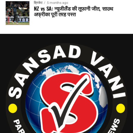
क्रिकेट
5 months ago
NZ vs SA: न्यूजीलैंड की तूफानी जीत, साउथ
अफ्रीका पूरी तरह पस्त