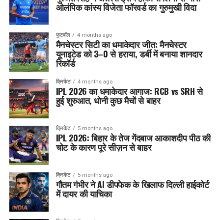
ओलंपिक कांस्य विजेता फॉरवर्ड का गुरुमुखी विदा
फुटबॉल
4 months ago
मैनचेस्टर सिटी का धमाकेदार जीत: मैनचेस्टर
यूनाइटेड को 3–0 से हराया, डर्बी में बनाया शानदार
रिकॉर्ड
क्रिकेट
4 months ago
IPL 2026 का धमाकेदार आगाज: RCB vs SRH से
हुई शुरुआत, धोनी कुछ मैचों से बाहर
क्रिकेट
5 months ago
IPL 2026: बिहार के तेज गेंदबाज आकाशदीप पीठ की
चोट के कारण पूरे सीज़न से बाहर
क्रिकेट
5 months ago
गौतम गंभीर ने AI डीपफेक के खिलाफ दिल्ली हाईकोर्ट
में दायर की याचिका