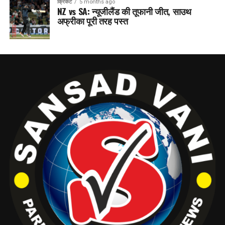
क्रिकेट
5 months ago
NZ vs SA: न्यूजीलैंड की तूफानी जीत, साउथ
अफ्रीका पूरी तरह पस्त