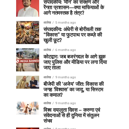
संपादकीय: ‘मौन’ का संरक्षण और
रेंगता प्रशासन—क्या माफियाओं के
आगे नतमस्तक है तंत्र?
आलेख
5 months ago
संपादकीय: अंधेरी से बोरीवली तक
“विकास” या फुटपाथ पर कब्ज़े की
खुली छूट?
आलेख
6 months ago
कोटद्वार: जब बजरंगदल के आगे झुक
जाए पुलिस और मीडिया पर लगा दिया
जाए ताला
आलेख
9 months ago
बीजेपी की ‘अजेय’ जीत: विकास की
जगह ‘विश्वास’ का जादू, या सिस्टम
का कमाल?
आलेख
9 months ago
विश्व दयालुता दिवस – करुणा एवं
संवेदनाओं से ही दुनिया में संतुलन
संभव