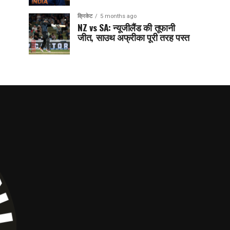
क्रिकेट
5 months ago
NZ vs SA: न्यूजीलैंड की तूफानी
जीत, साउथ अफ्रीका पूरी तरह पस्त