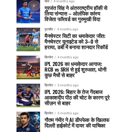
खेल
4 months ago
गुरजंत सिंह ने अंतरराष्ट्रीय हॉकी से
लिया संन्यास – ओलंपिक कांस्य
विजेता फॉरवर्ड का गुरुमुखी विदा
फुटबॉल
4 months ago
मैनचेस्टर सिटी का धमाकेदार जीत:
मैनचेस्टर यूनाइटेड को 3–0 से
हराया, डर्बी में बनाया शानदार रिकॉर्ड
क्रिकेट
4 months ago
IPL 2026 का धमाकेदार आगाज:
RCB vs SRH से हुई शुरुआत, धोनी
कुछ मैचों से बाहर
क्रिकेट
5 months ago
IPL 2026: बिहार के तेज गेंदबाज
आकाशदीप पीठ की चोट के कारण पूरे
सीज़न से बाहर
क्रिकेट
5 months ago
गौतम गंभीर ने AI डीपफेक के खिलाफ
दिल्ली हाईकोर्ट में दायर की याचिका