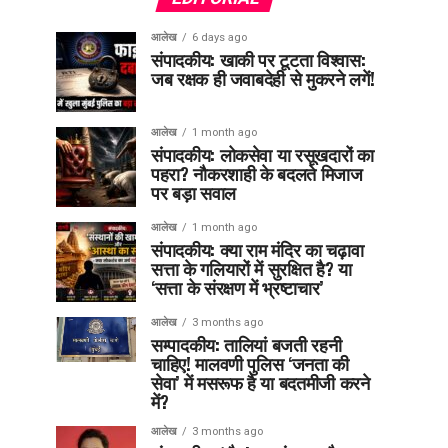
आलेख
6 days ago
संपादकीय: खाकी पर टूटता विश्वास:
जब रक्षक ही जवाबदेही से मुकरने लगें!
आलेख
1 month ago
संपादकीय: लोकसेवा या रसूखदारों का
पहरा? नौकरशाही के बदलते मिजाज
पर बड़ा सवाल
आलेख
1 month ago
संपादकीय: क्या राम मंदिर का चढ़ावा
सत्ता के गलियारों में सुरक्षित है? या
‘सत्ता के संरक्षण में भ्रष्टाचार’
आलेख
3 months ago
सम्पादकीय: तालियां बजती रहनी
चाहिए! मालवणी पुलिस ‘जनता की
सेवा’ में मसरूफ है या बदतमीजी करने
में?
आलेख
3 months ago