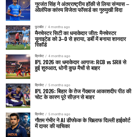
गुरजंत सिंह ने अंतरराष्ट्रीय हॉकी से लिया संन्यास –
ओलंपिक कांस्य विजेता फॉरवर्ड का गुरुमुखी विदा
फुटबॉल
4 months ago
मैनचेस्टर सिटी का धमाकेदार जीत: मैनचेस्टर
यूनाइटेड को 3–0 से हराया, डर्बी में बनाया शानदार
रिकॉर्ड
क्रिकेट
4 months ago
IPL 2026 का धमाकेदार आगाज: RCB vs SRH से
हुई शुरुआत, धोनी कुछ मैचों से बाहर
क्रिकेट
5 months ago
IPL 2026: बिहार के तेज गेंदबाज आकाशदीप पीठ की
चोट के कारण पूरे सीज़न से बाहर
क्रिकेट
5 months ago
गौतम गंभीर ने AI डीपफेक के खिलाफ दिल्ली हाईकोर्ट
में दायर की याचिका