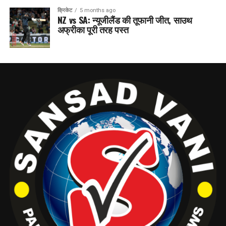
क्रिकेट
5 months ago
NZ vs SA: न्यूजीलैंड की तूफानी जीत, साउथ
अफ्रीका पूरी तरह पस्त