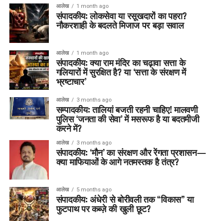
आलेख
1 month ago
संपादकीय: लोकसेवा या रसूखदारों का पहरा?
नौकरशाही के बदलते मिजाज पर बड़ा सवाल
आलेख
1 month ago
संपादकीय: क्या राम मंदिर का चढ़ावा सत्ता के
गलियारों में सुरक्षित है? या ‘सत्ता के संरक्षण में
भ्रष्टाचार’
आलेख
3 months ago
सम्पादकीय: तालियां बजती रहनी चाहिए! मालवणी
पुलिस ‘जनता की सेवा’ में मसरूफ है या बदतमीजी
करने में?
आलेख
3 months ago
संपादकीय: ‘मौन’ का संरक्षण और रेंगता प्रशासन—
क्या माफियाओं के आगे नतमस्तक है तंत्र?
आलेख
5 months ago
संपादकीय: अंधेरी से बोरीवली तक “विकास” या
फुटपाथ पर कब्ज़े की खुली छूट?