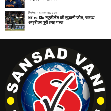
क्रिकेट
5 months ago
NZ vs SA: न्यूजीलैंड की तूफानी जीत, साउथ
अफ्रीका पूरी तरह पस्त