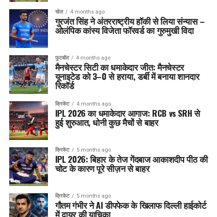
खेल
4 months ago
गुरजंत सिंह ने अंतरराष्ट्रीय हॉकी से लिया संन्यास –
ओलंपिक कांस्य विजेता फॉरवर्ड का गुरुमुखी विदा
फुटबॉल
4 months ago
मैनचेस्टर सिटी का धमाकेदार जीत: मैनचेस्टर
यूनाइटेड को 3–0 से हराया, डर्बी में बनाया शानदार
रिकॉर्ड
क्रिकेट
4 months ago
IPL 2026 का धमाकेदार आगाज: RCB vs SRH से
हुई शुरुआत, धोनी कुछ मैचों से बाहर
क्रिकेट
5 months ago
IPL 2026: बिहार के तेज गेंदबाज आकाशदीप पीठ की
चोट के कारण पूरे सीज़न से बाहर
क्रिकेट
5 months ago
गौतम गंभीर ने AI डीपफेक के खिलाफ दिल्ली हाईकोर्ट
में दायर की याचिका