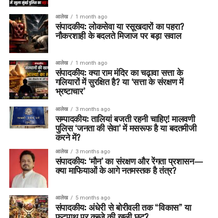
आलेख
1 month ago
संपादकीय: लोकसेवा या रसूखदारों का पहरा?
नौकरशाही के बदलते मिजाज पर बड़ा सवाल
आलेख
1 month ago
संपादकीय: क्या राम मंदिर का चढ़ावा सत्ता के
गलियारों में सुरक्षित है? या ‘सत्ता के संरक्षण में
भ्रष्टाचार’
आलेख
3 months ago
सम्पादकीय: तालियां बजती रहनी चाहिए! मालवणी
पुलिस ‘जनता की सेवा’ में मसरूफ है या बदतमीजी
करने में?
आलेख
3 months ago
संपादकीय: ‘मौन’ का संरक्षण और रेंगता प्रशासन—
क्या माफियाओं के आगे नतमस्तक है तंत्र?
आलेख
5 months ago
संपादकीय: अंधेरी से बोरीवली तक “विकास” या
फुटपाथ पर कब्ज़े की खुली छूट?