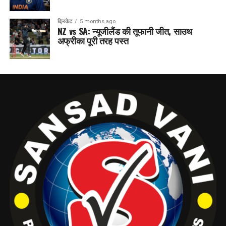
क्रिकेट
5 months ago
NZ vs SA: न्यूजीलैंड की तूफानी जीत, साउथ
अफ्रीका पूरी तरह पस्त