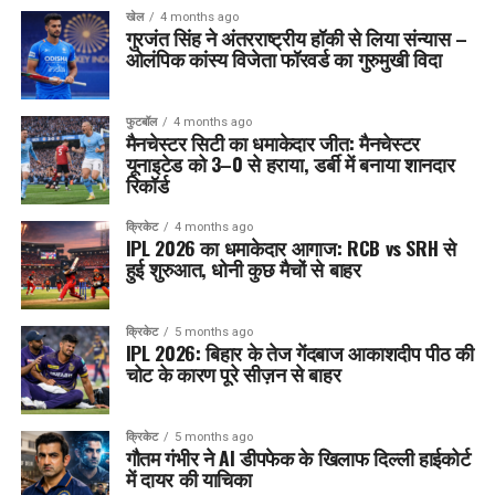
खेल
4 months ago
गुरजंत सिंह ने अंतरराष्ट्रीय हॉकी से लिया संन्यास –
ओलंपिक कांस्य विजेता फॉरवर्ड का गुरुमुखी विदा
फुटबॉल
4 months ago
मैनचेस्टर सिटी का धमाकेदार जीत: मैनचेस्टर
यूनाइटेड को 3–0 से हराया, डर्बी में बनाया शानदार
रिकॉर्ड
क्रिकेट
4 months ago
IPL 2026 का धमाकेदार आगाज: RCB vs SRH से
हुई शुरुआत, धोनी कुछ मैचों से बाहर
क्रिकेट
5 months ago
IPL 2026: बिहार के तेज गेंदबाज आकाशदीप पीठ की
चोट के कारण पूरे सीज़न से बाहर
क्रिकेट
5 months ago
गौतम गंभीर ने AI डीपफेक के खिलाफ दिल्ली हाईकोर्ट
में दायर की याचिका