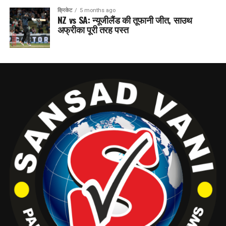
क्रिकेट
5 months ago
NZ vs SA: न्यूजीलैंड की तूफानी जीत, साउथ
अफ्रीका पूरी तरह पस्त