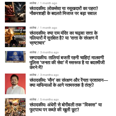
आलेख
1 month ago
संपादकीय: लोकसेवा या रसूखदारों का पहरा?
नौकरशाही के बदलते मिजाज पर बड़ा सवाल
आलेख
1 month ago
संपादकीय: क्या राम मंदिर का चढ़ावा सत्ता के
गलियारों में सुरक्षित है? या ‘सत्ता के संरक्षण में
भ्रष्टाचार’
आलेख
3 months ago
सम्पादकीय: तालियां बजती रहनी चाहिए! मालवणी
पुलिस ‘जनता की सेवा’ में मसरूफ है या बदतमीजी
करने में?
आलेख
3 months ago
संपादकीय: ‘मौन’ का संरक्षण और रेंगता प्रशासन—
क्या माफियाओं के आगे नतमस्तक है तंत्र?
आलेख
5 months ago
संपादकीय: अंधेरी से बोरीवली तक “विकास” या
फुटपाथ पर कब्ज़े की खुली छूट?