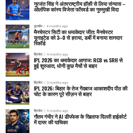
गुरजंत सिंह ने अंतरराष्ट्रीय हॉकी से लिया संन्यास –
ओलंपिक कांस्य विजेता फॉरवर्ड का गुरुमुखी विदा
फुटबॉल
4 months ago
मैनचेस्टर सिटी का धमाकेदार जीत: मैनचेस्टर
यूनाइटेड को 3–0 से हराया, डर्बी में बनाया शानदार
रिकॉर्ड
क्रिकेट
4 months ago
IPL 2026 का धमाकेदार आगाज: RCB vs SRH से
हुई शुरुआत, धोनी कुछ मैचों से बाहर
क्रिकेट
5 months ago
IPL 2026: बिहार के तेज गेंदबाज आकाशदीप पीठ की
चोट के कारण पूरे सीज़न से बाहर
क्रिकेट
5 months ago
गौतम गंभीर ने AI डीपफेक के खिलाफ दिल्ली हाईकोर्ट
में दायर की याचिका