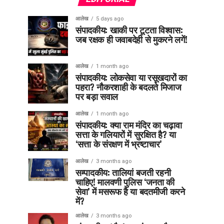
आलेख
5 days ago
संपादकीय: खाकी पर टूटता विश्वास:
जब रक्षक ही जवाबदेही से मुकरने लगें!
आलेख
1 month ago
संपादकीय: लोकसेवा या रसूखदारों का
पहरा? नौकरशाही के बदलते मिजाज
पर बड़ा सवाल
आलेख
1 month ago
संपादकीय: क्या राम मंदिर का चढ़ावा
सत्ता के गलियारों में सुरक्षित है? या
‘सत्ता के संरक्षण में भ्रष्टाचार’
आलेख
3 months ago
सम्पादकीय: तालियां बजती रहनी
चाहिए! मालवणी पुलिस ‘जनता की
सेवा’ में मसरूफ है या बदतमीजी करने
में?
आलेख
3 months ago