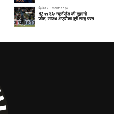
क्रिकेट
5 months ago
NZ vs SA: न्यूजीलैंड की तूफानी
जीत, साउथ अफ्रीका पूरी तरह पस्त