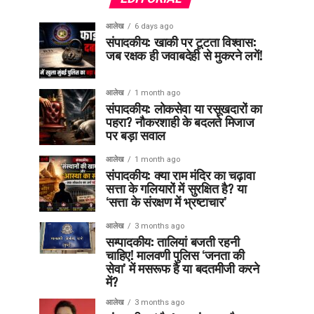
आलेख
6 days ago
संपादकीय: खाकी पर टूटता विश्वास:
जब रक्षक ही जवाबदेही से मुकरने लगें!
आलेख
1 month ago
संपादकीय: लोकसेवा या रसूखदारों का
पहरा? नौकरशाही के बदलते मिजाज
पर बड़ा सवाल
आलेख
1 month ago
संपादकीय: क्या राम मंदिर का चढ़ावा
सत्ता के गलियारों में सुरक्षित है? या
‘सत्ता के संरक्षण में भ्रष्टाचार’
आलेख
3 months ago
सम्पादकीय: तालियां बजती रहनी
चाहिए! मालवणी पुलिस ‘जनता की
सेवा’ में मसरूफ है या बदतमीजी करने
में?
आलेख
3 months ago