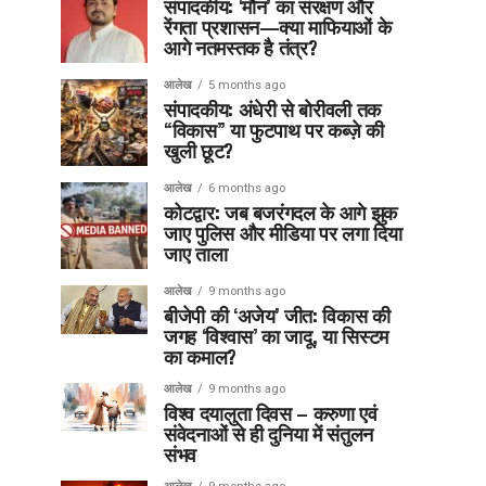
संपादकीय: ‘मौन’ का संरक्षण और
रेंगता प्रशासन—क्या माफियाओं के
आगे नतमस्तक है तंत्र?
आलेख
5 months ago
संपादकीय: अंधेरी से बोरीवली तक
“विकास” या फुटपाथ पर कब्ज़े की
खुली छूट?
आलेख
6 months ago
कोटद्वार: जब बजरंगदल के आगे झुक
जाए पुलिस और मीडिया पर लगा दिया
जाए ताला
आलेख
9 months ago
बीजेपी की ‘अजेय’ जीत: विकास की
जगह ‘विश्वास’ का जादू, या सिस्टम
का कमाल?
आलेख
9 months ago
विश्व दयालुता दिवस – करुणा एवं
संवेदनाओं से ही दुनिया में संतुलन
संभव