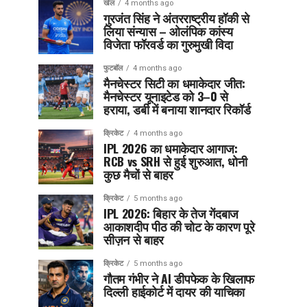
खेल
4 months ago
गुरजंत सिंह ने अंतरराष्ट्रीय हॉकी से
लिया संन्यास – ओलंपिक कांस्य
विजेता फॉरवर्ड का गुरुमुखी विदा
फुटबॉल
4 months ago
मैनचेस्टर सिटी का धमाकेदार जीत:
मैनचेस्टर यूनाइटेड को 3–0 से
हराया, डर्बी में बनाया शानदार रिकॉर्ड
क्रिकेट
4 months ago
IPL 2026 का धमाकेदार आगाज:
RCB vs SRH से हुई शुरुआत, धोनी
कुछ मैचों से बाहर
क्रिकेट
5 months ago
IPL 2026: बिहार के तेज गेंदबाज
आकाशदीप पीठ की चोट के कारण पूरे
सीज़न से बाहर
क्रिकेट
5 months ago
गौतम गंभीर ने AI डीपफेक के खिलाफ
दिल्ली हाईकोर्ट में दायर की याचिका