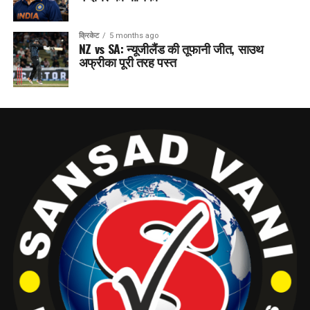
क्रिकेट
5 months ago
NZ vs SA: न्यूजीलैंड की तूफानी जीत, साउथ
अफ्रीका पूरी तरह पस्त