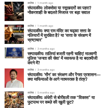
आलेख
1 month ago
संपादकीय: लोकसेवा या रसूखदारों का पहरा?
नौकरशाही के बदलते मिजाज पर बड़ा सवाल
आलेख
1 month ago
संपादकीय: क्या राम मंदिर का चढ़ावा सत्ता के
गलियारों में सुरक्षित है? या ‘सत्ता के संरक्षण में
भ्रष्टाचार’
आलेख
3 months ago
सम्पादकीय: तालियां बजती रहनी चाहिए! मालवणी
पुलिस ‘जनता की सेवा’ में मसरूफ है या बदतमीजी
करने में?
आलेख
3 months ago
संपादकीय: ‘मौन’ का संरक्षण और रेंगता प्रशासन—
क्या माफियाओं के आगे नतमस्तक है तंत्र?
आलेख
5 months ago
संपादकीय: अंधेरी से बोरीवली तक “विकास” या
फुटपाथ पर कब्ज़े की खुली छूट?