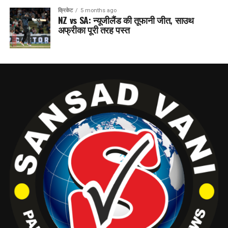
क्रिकेट
5 months ago
NZ vs SA: न्यूजीलैंड की तूफानी जीत, साउथ
अफ्रीका पूरी तरह पस्त