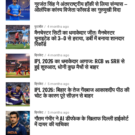
गुरजंत सिंह ने अंतरराष्ट्रीय हॉकी से लिया संन्यास –
ओलंपिक कांस्य विजेता फॉरवर्ड का गुरुमुखी विदा
फुटबॉल
4 months ago
मैनचेस्टर सिटी का धमाकेदार जीत: मैनचेस्टर
यूनाइटेड को 3–0 से हराया, डर्बी में बनाया शानदार
रिकॉर्ड
क्रिकेट
4 months ago
IPL 2026 का धमाकेदार आगाज: RCB vs SRH से
हुई शुरुआत, धोनी कुछ मैचों से बाहर
क्रिकेट
5 months ago
IPL 2026: बिहार के तेज गेंदबाज आकाशदीप पीठ की
चोट के कारण पूरे सीज़न से बाहर
क्रिकेट
5 months ago
गौतम गंभीर ने AI डीपफेक के खिलाफ दिल्ली हाईकोर्ट
में दायर की याचिका