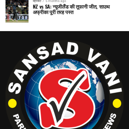
क्रिकेट
5 months ago
NZ vs SA: न्यूजीलैंड की तूफानी जीत, साउथ
अफ्रीका पूरी तरह पस्त