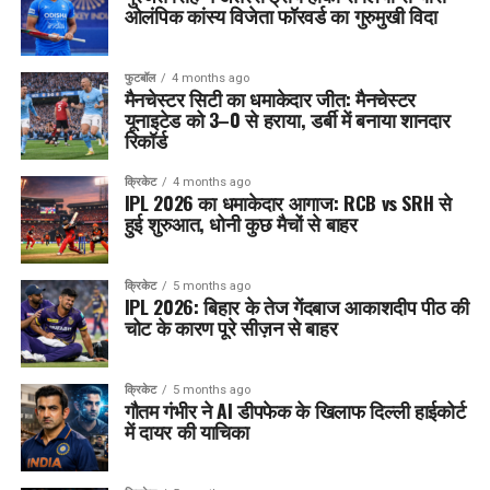
ओलंपिक कांस्य विजेता फॉरवर्ड का गुरुमुखी विदा
फुटबॉल
4 months ago
मैनचेस्टर सिटी का धमाकेदार जीत: मैनचेस्टर
यूनाइटेड को 3–0 से हराया, डर्बी में बनाया शानदार
रिकॉर्ड
क्रिकेट
4 months ago
IPL 2026 का धमाकेदार आगाज: RCB vs SRH से
हुई शुरुआत, धोनी कुछ मैचों से बाहर
क्रिकेट
5 months ago
IPL 2026: बिहार के तेज गेंदबाज आकाशदीप पीठ की
चोट के कारण पूरे सीज़न से बाहर
क्रिकेट
5 months ago
गौतम गंभीर ने AI डीपफेक के खिलाफ दिल्ली हाईकोर्ट
में दायर की याचिका