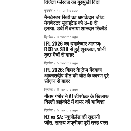
विजेता फॉरवर्ड का गुरुमुखी विदा
फुटबॉल
4 months ago
मैनचेस्टर सिटी का धमाकेदार जीत:
मैनचेस्टर यूनाइटेड को 3–0 से
हराया, डर्बी में बनाया शानदार रिकॉर्ड
क्रिकेट
4 months ago
IPL 2026 का धमाकेदार आगाज:
RCB vs SRH से हुई शुरुआत, धोनी
कुछ मैचों से बाहर
क्रिकेट
5 months ago
IPL 2026: बिहार के तेज गेंदबाज
आकाशदीप पीठ की चोट के कारण पूरे
सीज़न से बाहर
क्रिकेट
5 months ago
गौतम गंभीर ने AI डीपफेक के खिलाफ
दिल्ली हाईकोर्ट में दायर की याचिका
क्रिकेट
5 months ago
NZ vs SA: न्यूजीलैंड की तूफानी
जीत, साउथ अफ्रीका पूरी तरह पस्त