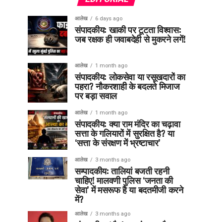
आलेख
6 days ago
संपादकीय: खाकी पर टूटता विश्वास:
जब रक्षक ही जवाबदेही से मुकरने लगें!
आलेख
1 month ago
संपादकीय: लोकसेवा या रसूखदारों का
पहरा? नौकरशाही के बदलते मिजाज
पर बड़ा सवाल
आलेख
1 month ago
संपादकीय: क्या राम मंदिर का चढ़ावा
सत्ता के गलियारों में सुरक्षित है? या
‘सत्ता के संरक्षण में भ्रष्टाचार’
आलेख
3 months ago
सम्पादकीय: तालियां बजती रहनी
चाहिए! मालवणी पुलिस ‘जनता की
सेवा’ में मसरूफ है या बदतमीजी करने
में?
आलेख
3 months ago