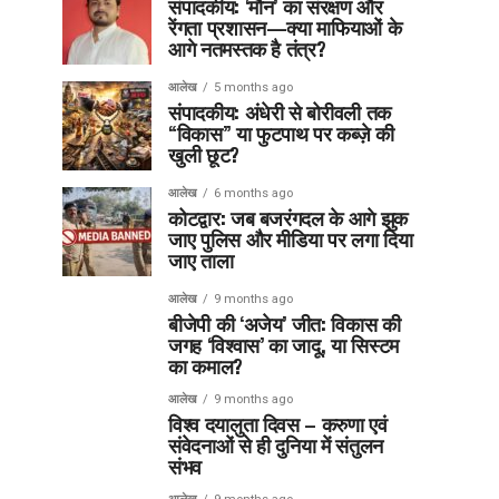
संपादकीय: ‘मौन’ का संरक्षण और
रेंगता प्रशासन—क्या माफियाओं के
आगे नतमस्तक है तंत्र?
आलेख
5 months ago
संपादकीय: अंधेरी से बोरीवली तक
“विकास” या फुटपाथ पर कब्ज़े की
खुली छूट?
आलेख
6 months ago
कोटद्वार: जब बजरंगदल के आगे झुक
जाए पुलिस और मीडिया पर लगा दिया
जाए ताला
आलेख
9 months ago
बीजेपी की ‘अजेय’ जीत: विकास की
जगह ‘विश्वास’ का जादू, या सिस्टम
का कमाल?
आलेख
9 months ago
विश्व दयालुता दिवस – करुणा एवं
संवेदनाओं से ही दुनिया में संतुलन
संभव