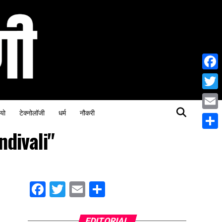
Face
Twitt
यो
टेक्नोलॉजी
धर्म
नौकरी
Email
ndivali"
Share
Facebook
Twitter
Email
Share
EDITORIAL