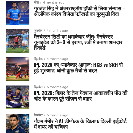
खेल
4 months ago
गुरजंत सिंह ने अंतरराष्ट्रीय हॉकी से लिया संन्यास –
ओलंपिक कांस्य विजेता फॉरवर्ड का गुरुमुखी विदा
फुटबॉल
4 months ago
मैनचेस्टर सिटी का धमाकेदार जीत: मैनचेस्टर
यूनाइटेड को 3–0 से हराया, डर्बी में बनाया शानदार
रिकॉर्ड
क्रिकेट
4 months ago
IPL 2026 का धमाकेदार आगाज: RCB vs SRH से
हुई शुरुआत, धोनी कुछ मैचों से बाहर
क्रिकेट
5 months ago
IPL 2026: बिहार के तेज गेंदबाज आकाशदीप पीठ की
चोट के कारण पूरे सीज़न से बाहर
क्रिकेट
5 months ago
गौतम गंभीर ने AI डीपफेक के खिलाफ दिल्ली हाईकोर्ट
में दायर की याचिका