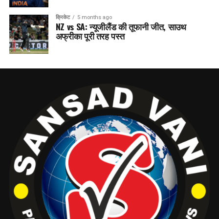
क्रिकेट
5 months ago
NZ vs SA: न्यूजीलैंड की तूफानी जीत, साउथ
अफ्रीका पूरी तरह पस्त