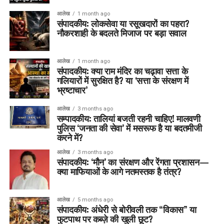
आलेख
1 month ago
संपादकीय: लोकसेवा या रसूखदारों का पहरा?
नौकरशाही के बदलते मिजाज पर बड़ा सवाल
आलेख
1 month ago
संपादकीय: क्या राम मंदिर का चढ़ावा सत्ता के
गलियारों में सुरक्षित है? या ‘सत्ता के संरक्षण में
भ्रष्टाचार’
आलेख
3 months ago
सम्पादकीय: तालियां बजती रहनी चाहिए! मालवणी
पुलिस ‘जनता की सेवा’ में मसरूफ है या बदतमीजी
करने में?
आलेख
3 months ago
संपादकीय: ‘मौन’ का संरक्षण और रेंगता प्रशासन—
क्या माफियाओं के आगे नतमस्तक है तंत्र?
आलेख
5 months ago
संपादकीय: अंधेरी से बोरीवली तक “विकास” या
फुटपाथ पर कब्ज़े की खुली छूट?