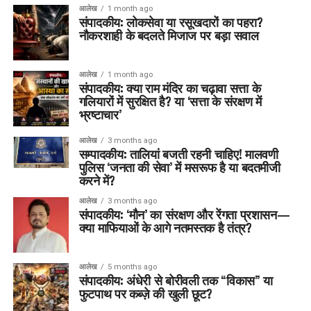
आलेख
1 month ago
संपादकीय: लोकसेवा या रसूखदारों का पहरा?
नौकरशाही के बदलते मिजाज पर बड़ा सवाल
आलेख
1 month ago
संपादकीय: क्या राम मंदिर का चढ़ावा सत्ता के
गलियारों में सुरक्षित है? या ‘सत्ता के संरक्षण में
भ्रष्टाचार’
आलेख
3 months ago
सम्पादकीय: तालियां बजती रहनी चाहिए! मालवणी
पुलिस ‘जनता की सेवा’ में मसरूफ है या बदतमीजी
करने में?
आलेख
3 months ago
संपादकीय: ‘मौन’ का संरक्षण और रेंगता प्रशासन—
क्या माफियाओं के आगे नतमस्तक है तंत्र?
आलेख
5 months ago
संपादकीय: अंधेरी से बोरीवली तक “विकास” या
फुटपाथ पर कब्ज़े की खुली छूट?