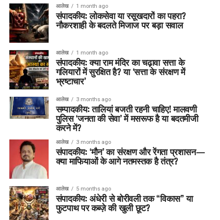
आलेख
1 month ago
संपादकीय: लोकसेवा या रसूखदारों का पहरा?
नौकरशाही के बदलते मिजाज पर बड़ा सवाल
आलेख
1 month ago
संपादकीय: क्या राम मंदिर का चढ़ावा सत्ता के
गलियारों में सुरक्षित है? या ‘सत्ता के संरक्षण में
भ्रष्टाचार’
आलेख
3 months ago
सम्पादकीय: तालियां बजती रहनी चाहिए! मालवणी
पुलिस ‘जनता की सेवा’ में मसरूफ है या बदतमीजी
करने में?
आलेख
3 months ago
संपादकीय: ‘मौन’ का संरक्षण और रेंगता प्रशासन—
क्या माफियाओं के आगे नतमस्तक है तंत्र?
आलेख
5 months ago
संपादकीय: अंधेरी से बोरीवली तक “विकास” या
फुटपाथ पर कब्ज़े की खुली छूट?