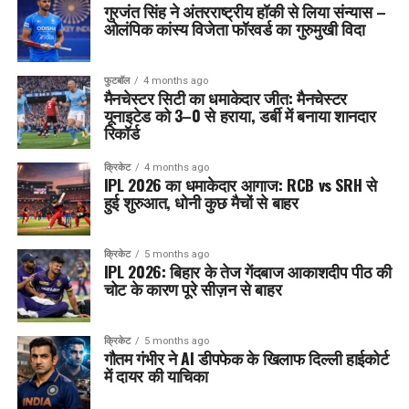
गुरजंत सिंह ने अंतरराष्ट्रीय हॉकी से लिया संन्यास –
ओलंपिक कांस्य विजेता फॉरवर्ड का गुरुमुखी विदा
फुटबॉल
4 months ago
मैनचेस्टर सिटी का धमाकेदार जीत: मैनचेस्टर
यूनाइटेड को 3–0 से हराया, डर्बी में बनाया शानदार
रिकॉर्ड
क्रिकेट
4 months ago
IPL 2026 का धमाकेदार आगाज: RCB vs SRH से
हुई शुरुआत, धोनी कुछ मैचों से बाहर
क्रिकेट
5 months ago
IPL 2026: बिहार के तेज गेंदबाज आकाशदीप पीठ की
चोट के कारण पूरे सीज़न से बाहर
क्रिकेट
5 months ago
गौतम गंभीर ने AI डीपफेक के खिलाफ दिल्ली हाईकोर्ट
में दायर की याचिका