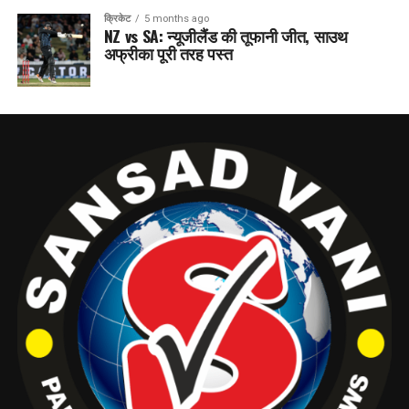
क्रिकेट
5 months ago
NZ vs SA: न्यूजीलैंड की तूफानी जीत, साउथ
अफ्रीका पूरी तरह पस्त