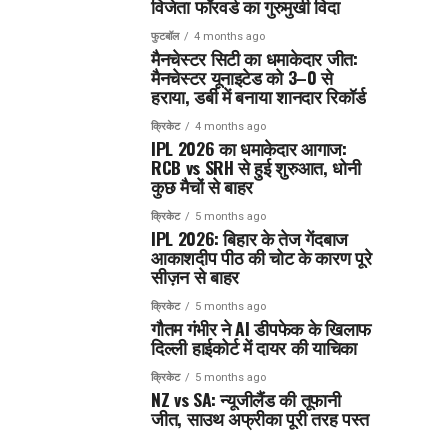
विजेता फॉरवर्ड का गुरुमुखी विदा
फुटबॉल
4 months ago
मैनचेस्टर सिटी का धमाकेदार जीत:
मैनचेस्टर यूनाइटेड को 3–0 से
हराया, डर्बी में बनाया शानदार रिकॉर्ड
क्रिकेट
4 months ago
IPL 2026 का धमाकेदार आगाज:
RCB vs SRH से हुई शुरुआत, धोनी
कुछ मैचों से बाहर
क्रिकेट
5 months ago
IPL 2026: बिहार के तेज गेंदबाज
आकाशदीप पीठ की चोट के कारण पूरे
सीज़न से बाहर
क्रिकेट
5 months ago
गौतम गंभीर ने AI डीपफेक के खिलाफ
दिल्ली हाईकोर्ट में दायर की याचिका
क्रिकेट
5 months ago
NZ vs SA: न्यूजीलैंड की तूफानी
जीत, साउथ अफ्रीका पूरी तरह पस्त