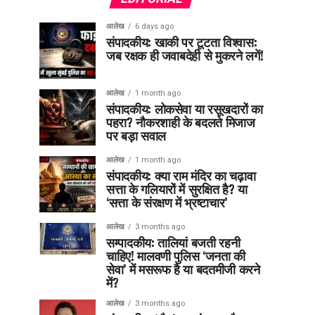
आलेख
6 days ago
संपादकीय: खाकी पर टूटता विश्वास:
जब रक्षक ही जवाबदेही से मुकरने लगें!
आलेख
1 month ago
संपादकीय: लोकसेवा या रसूखदारों का
पहरा? नौकरशाही के बदलते मिजाज
पर बड़ा सवाल
आलेख
1 month ago
संपादकीय: क्या राम मंदिर का चढ़ावा
सत्ता के गलियारों में सुरक्षित है? या
‘सत्ता के संरक्षण में भ्रष्टाचार’
आलेख
3 months ago
सम्पादकीय: तालियां बजती रहनी
चाहिए! मालवणी पुलिस ‘जनता की
सेवा’ में मसरूफ है या बदतमीजी करने
में?
आलेख
3 months ago