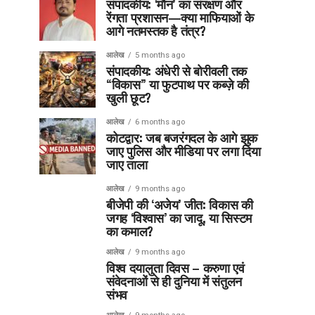
संपादकीय: ‘मौन’ का संरक्षण और
रेंगता प्रशासन—क्या माफियाओं के
आगे नतमस्तक है तंत्र?
आलेख
5 months ago
संपादकीय: अंधेरी से बोरीवली तक
“विकास” या फुटपाथ पर कब्ज़े की
खुली छूट?
आलेख
6 months ago
कोटद्वार: जब बजरंगदल के आगे झुक
जाए पुलिस और मीडिया पर लगा दिया
जाए ताला
आलेख
9 months ago
बीजेपी की ‘अजेय’ जीत: विकास की
जगह ‘विश्वास’ का जादू, या सिस्टम
का कमाल?
आलेख
9 months ago
विश्व दयालुता दिवस – करुणा एवं
संवेदनाओं से ही दुनिया में संतुलन
संभव