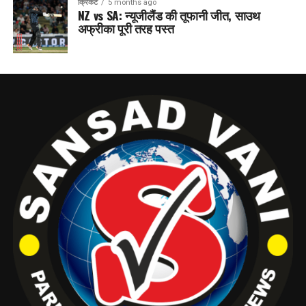
क्रिकेट
5 months ago
NZ vs SA: न्यूजीलैंड की तूफानी जीत, साउथ
अफ्रीका पूरी तरह पस्त