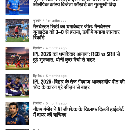
ओलंपिक कांस्य विजेता फॉरवर्ड का गुरुमुखी विदा
फुटबॉल
4 months ago
मैनचेस्टर सिटी का धमाकेदार जीत: मैनचेस्टर
यूनाइटेड को 3–0 से हराया, डर्बी में बनाया शानदार
रिकॉर्ड
क्रिकेट
4 months ago
IPL 2026 का धमाकेदार आगाज: RCB vs SRH से
हुई शुरुआत, धोनी कुछ मैचों से बाहर
क्रिकेट
5 months ago
IPL 2026: बिहार के तेज गेंदबाज आकाशदीप पीठ की
चोट के कारण पूरे सीज़न से बाहर
क्रिकेट
5 months ago
गौतम गंभीर ने AI डीपफेक के खिलाफ दिल्ली हाईकोर्ट
में दायर की याचिका