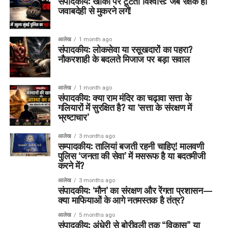
संपादकीय: खाकी पर टूटता विश्वास: जब रक्षक ही
जवाबदेही से मुकरने लगें!
आलेख
1 month ago
संपादकीय: लोकसेवा या रसूखदारों का पहरा?
नौकरशाही के बदलते मिजाज पर बड़ा सवाल
आलेख
1 month ago
संपादकीय: क्या राम मंदिर का चढ़ावा सत्ता के
गलियारों में सुरक्षित है? या ‘सत्ता के संरक्षण में
भ्रष्टाचार’
आलेख
3 months ago
सम्पादकीय: तालियां बजती रहनी चाहिए! मालवणी
पुलिस ‘जनता की सेवा’ में मसरूफ है या बदतमीजी
करने में?
आलेख
3 months ago
संपादकीय: ‘मौन’ का संरक्षण और रेंगता प्रशासन—
क्या माफियाओं के आगे नतमस्तक है तंत्र?
आलेख
5 months ago
संपादकीय: अंधेरी से बोरीवली तक “विकास” या